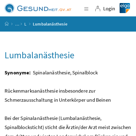
Accesskey
Accesskey
Accesskey
Accesskey
Zum Inhalt
Zum Hauptmenü
Zum Untermenü
Zur Suche
[4]
[1]
[3]
[2]
Login
Navigation einblende
Login
Startseite
…
L
Lumbalanästhesie
Lumbalanästhesie
Synonyme:
Spinalanästhesie, Spinalblock
Rückenmarksanästhesie insbesondere zur
Schmerzausschaltung in Unterkörper und Beinen
Bei der Spinalanästhesie (Lumbalanästhesie,
Spinalblocksticht) sticht die Ärztin/der Arzt meist zwischen