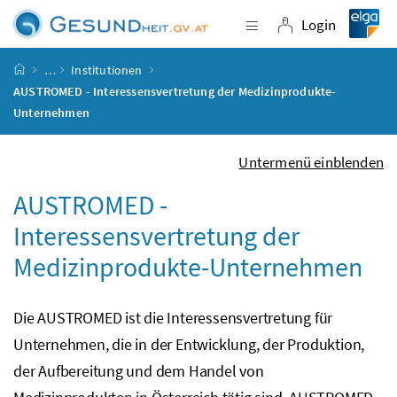
Accesskey
Accesskey
Accesskey
Accesskey
Zum Inhalt
Zum Hauptmenü
Zum Untermenü
Zur Suche
[4]
[1]
[3]
[2]
Login
Navigation einblende
Login
Startseite
…
Institutionen
AUSTROMED - Interessensvertretung der Medizinprodukte-
Unternehmen
Untermenü einblenden
AUSTROMED -
Interessensvertretung der
Medizinprodukte-Unternehmen
Die AUSTROMED ist die Interessensvertretung für
Unternehmen, die in der Entwicklung, der Produktion,
der Aufbereitung und dem Handel von