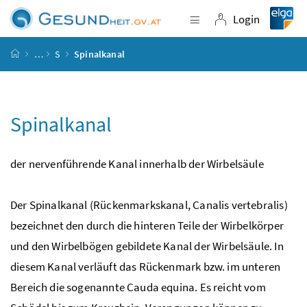
Accesskey
Accesskey
Accesskey
Accesskey
Zum Inhalt
Zum Hauptmenü
Zum Untermenü
Zur Suche
[4]
[1]
[3]
[2]
Login
Navigation einblende
Login
Startseite
…
S
Spinalkanal
Spinalkanal
der nervenführende Kanal innerhalb der Wirbelsäule
Der Spinalkanal (Rückenmarkskanal, Canalis vertebralis)
bezeichnet den durch die hinteren Teile der Wirbelkörper
und den Wirbelbögen gebildete Kanal der Wirbelsäule. In
diesem Kanal verläuft das Rückenmark
bzw.
im unteren
Bereich die sogenannte Cauda equina. Es reicht vom