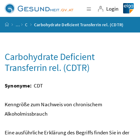
Accesskey
Accesskey
Accesskey
Accesskey
Zum Inhalt
Zum Hauptmenü
Zum Untermenü
Zur Suche
[4]
[1]
[3]
[2]
Login
Navigation einblende
Login
Startseite
…
C
Carbohydrate Deficient Transferrin rel. (CDTR)
Carbohydrate Deficient
Transferrin rel. (CDTR)
Synonyme:
CDT
Kenngröße zum Nachweis von chronischem
Alkoholmissbrauch
Eine ausführliche Erklärung des Begriffs finden Sie in der