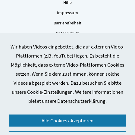
Hilfe
Impressum
Barrierefreiheit
Datenschutz
Kontakt
Wir haben Videos eingebettet, die auf externen Video-
Sitemap
Plattformen (z.B. YouTube) liegen. Es besteht die
Cookie-Einstellungen
Möglichkeit, dass externe Video-Plattformen Cookies
setzen. Wenn Sie dem zustimmen, können solche
Videos abgespielt werden. Dazu besuchen Sie bitte
unsere
Cookie-Einstellungen
. Weitere Informationen
bietet unsere
Datenschutzerklärung
.
© 2026 Bundesministerium für Arbeit, Soziales, Gesundheit,
Alle Cookies akzeptieren
Pflege und Konsumentenschutz