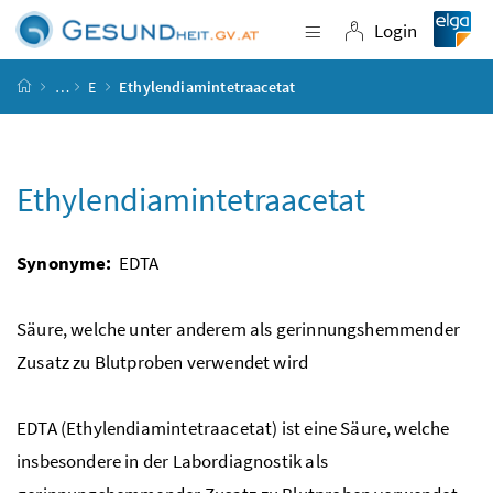
Accesskey
Accesskey
Accesskey
Accesskey
Zum Inhalt
Zum Hauptmenü
Zum Untermenü
Zur Suche
[4]
[1]
[3]
[2]
Login
Navigation einblende
Login
Startseite
…
E
Ethylendiamintetraacetat
Ethylendiamintetraacetat
Synonyme:
EDTA
Säure, welche unter anderem als gerinnungshemmender
Zusatz zu Blutproben verwendet wird
EDTA (Ethylendiamintetraacetat) ist eine Säure, welche
insbesondere in der Labordiagnostik als