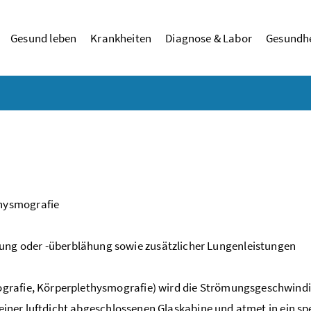
Gesund leben
Krankheiten
Diagnose & Labor
Gesundhe
hysmografie
g oder -überblähung sowie zusätzlicher Lungenleistungen
grafie, Körperplethysmografie) wird die Strömungsgeschwindi
 einer luftdicht abgeschlossenen Glaskabine und atmet in ein spe