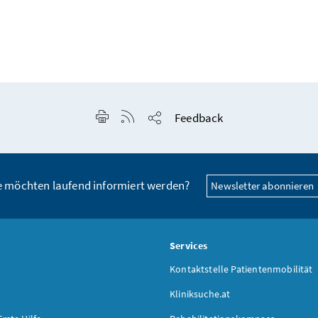
Seite drucken
RSS-Feed anzeigen
Feedback
Seite teilen
e möchten laufend informiert werden?
Newsletter abonnieren
s
Services
Kontaktstelle Patientenmobilität
Kliniksuche.at