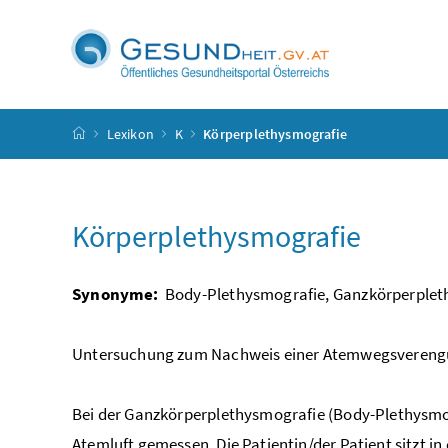
Accesskey
Accesskey
Accesskey
Accesskey
Zum Inhalt
Zum Hauptmenü
Zum Untermenü
Zur Suche
[4]
[1]
[3]
[2]
Startseite
Lexikon
K
Körperplethysmografie
Körperplethysmografie
Synonyme:
Body-Plethysmografie, Ganzkörperplet
Untersuchung zum Nachweis einer Atemwegsverengun
Bei der Ganzkörperplethysmografie (Body-Plethysmo
Atemluft gemessen. Die Patientin/der Patient sitzt in