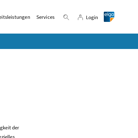
itsleistungen
Services
Login
Suche einblenden
Login
gkeit der
zielles