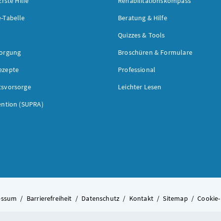
Erste Hilfe
Rehabilitationskompass
-Tabelle
Beratung & Hilfe
Quizzes & Tools
sorgung
Broschüren & Formulare
ezepte
Professional
tsvorsorge
Leichter Lesen
ention (SUPRA)
essum
/
Barrierefreiheit
/
Datenschutz
/
Kontakt
/
Sitemap
/
Cookie-