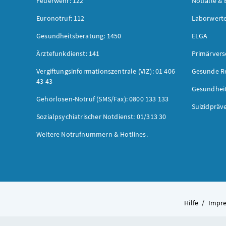
Feuerwehr: 122
Notfälle & 
Euronotruf: 112
Laborwerte
Gesundheitsberatung: 1450
ELGA
Ärztefunkdienst: 141
Primärver
Vergiftungsinformationszentrale (VIZ): 01 406
Gesunde R
43 43
Gesundhei
Gehörlosen-Notruf (SMS/Fax): 0800 133 133
Suizidpräv
Sozialpsychiatrischer Notdienst: 01/313 30
Weitere Notrufnummern & Hotlines.
Hilfe
/
Impr