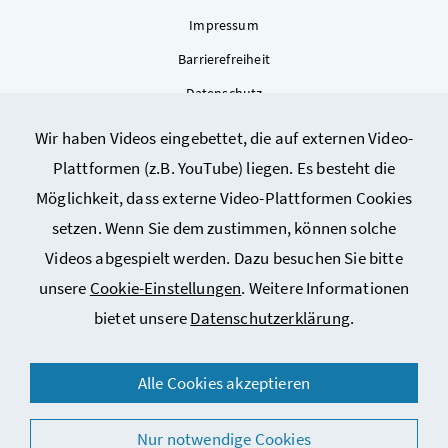
Impressum
Barrierefreiheit
Datenschutz
Kontakt
Wir haben Videos eingebettet, die auf externen Video-
Sitemap
Plattformen (z.B. YouTube) liegen. Es besteht die
Cookie-Einstellungen
Möglichkeit, dass externe Video-Plattformen Cookies
setzen. Wenn Sie dem zustimmen, können solche
Videos abgespielt werden. Dazu besuchen Sie bitte
unsere
Cookie-Einstellungen
. Weitere Informationen
bietet unsere
Datenschutzerklärung
.
© 2026 Bundesministerium für Arbeit, Soziales, Gesundheit,
Alle Cookies akzeptieren
Pflege und Konsumentenschutz
Nur notwendige Cookies