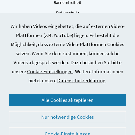
Barrierefreiheit
Datenschutz
Kontakt
Wir haben Videos eingebettet, die auf externen Video-
Sitemap
Plattformen (z.B. YouTube) liegen. Es besteht die
Cookie-Einstellungen
Möglichkeit, dass externe Video-Plattformen Cookies
setzen. Wenn Sie dem zustimmen, können solche
Videos abgespielt werden. Dazu besuchen Sie bitte
unsere
Cookie-Einstellungen
. Weitere Informationen
bietet unsere
Datenschutzerklärung
.
© 2026 Bundesministerium für Arbeit, Soziales, Gesundheit,
Alle Cookies akzeptieren
Pflege und Konsumentenschutz
Nur notwendige Cookies
Cookie-Einstellungen