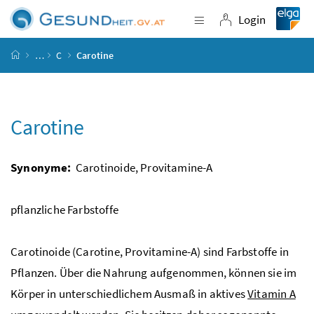
Accesskey
Accesskey
Accesskey
Accesskey
Zum Inhalt
Zum Hauptmenü
Zum Untermenü
Zur Suche
[4]
[1]
[3]
[2]
Login
Navigation einblende
Login
Startseite
…
C
Carotine
Carotine
Synonyme:
Carotinoide, Provitamine-A
pflanzliche Farbstoffe
Carotinoide (Carotine, Provitamine-A) sind Farbstoffe in
Pflanzen. Über die Nahrung aufgenommen, können sie im
Körper in unterschiedlichem Ausmaß in aktives
Vitamin A