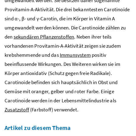
umgewandelt werden. Sie besitzen daher sogenannte
Provitamin-A-Aktivität. Die drei bekanntesten Carotinoide
sind α-, β- und γ-Carotin, die im Körper in Vitamin A
umgewandelt werden können. Die Carotinoide zählen zu
den
sekundären Pflanzenstoffen
. Neben ihrer teils
vorhandenen Provitamin-A-Aktivität zeigen sie zudem
krebshemmende und das
Immunsystem
positiv
beeinflussende Wirkungen. Des Weiteren wirken sie im
Körper antioxidativ (Schutz gegen freie Radikale).
Carotinoide befinden sich hauptsächlich in Obst und
Gemüse mit oranger, gelber und roter Farbe. Einige
Carotinoide werden in der Lebensmittelindustrie als
Zusatzstoff
(Farbstoff) verwendet.
Artikel zu diesem Thema