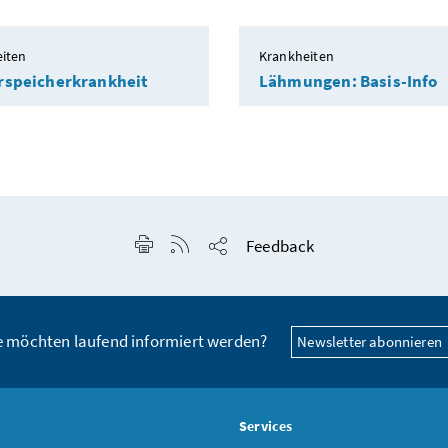
iten
Krankheiten
rspeicherkrankheit
Lähmungen: Basis-Info
Seite drucken
RSS-Feed anzeigen
Feedback
Seite teilen
e möchten laufend informiert werden?
Newsletter abonnieren
s
Services