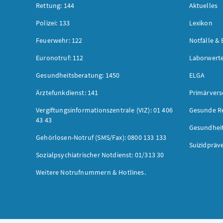
Rettung: 144
Aktuelles
Polizei: 133
Lexikon
Feuerwehr: 122
Notfälle & 
Euronotruf: 112
Laborwerte
Gesundheitsberatung: 1450
ELGA
Ärztefunkdienst: 141
Primärver
Vergiftungsinformationszentrale (VIZ): 01 406
Gesunde R
43 43
Gesundhei
Gehörlosen-Notruf (SMS/Fax): 0800 133 133
Suizidpräv
Sozialpsychiatrischer Notdienst: 01/313 30
Weitere Notrufnummern & Hotlines.