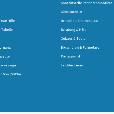
Kontaktstelle Patientenmobilität
Kliniksuche.at
Erste Hilfe
Rehabilitationskompass
-Tabelle
Beratung & Hilfe
Quizzes & Tools
sorgung
Broschüren & Formulare
ezepte
Professional
tsvorsorge
Leichter Lesen
ention (SUPRA)