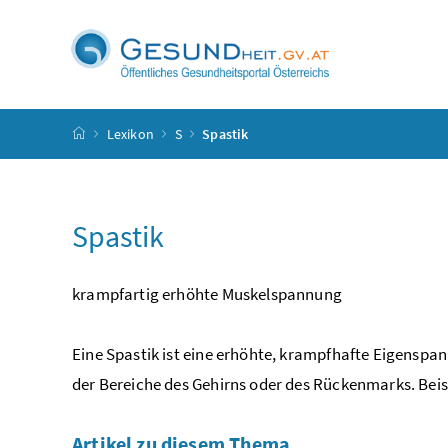
Accesskey
Accesskey
Accesskey
Accesskey
Zum Inhalt
Zum Hauptmenü
Zum Untermenü
Zur Suche
[4]
[1]
[3]
[2]
Startseite
Lexikon
S
Spastik
Spastik
krampfartig erhöhte Muskelspannung
Eine Spastik ist eine erhöhte, krampfhafte Eigenspa
der Bereiche des Gehirns oder des Rückenmarks. Beis
Artikel zu diesem Thema