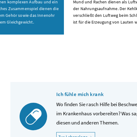
inen komplexen Aufbau und ein
Mund und Rachen dienen als Luf
ches Zusammenspiel dienen die
der Nahrungsaufnahme. Der Kehl
em Gehör sowie das Innenohr
verschließt den Luftweg beim Sc
em Gleichgewicht.
ist für die Erzeugung von Lauten w
Ich fühle mich krank
Wo finden Sie rasch Hilfe bei Beschw
im Krankenhaus vorbereiten? Was sag
diesen und anderen Themen.
"Ich fühle mich krank"
Zur Lebenslage