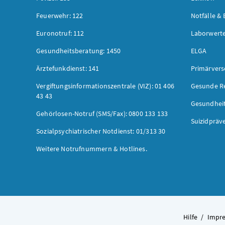
Feuerwehr: 122
Notfälle & 
Euronotruf: 112
Laborwerte
Gesundheitsberatung: 1450
ELGA
Ärztefunkdienst: 141
Primärver
Vergiftungsinformationszentrale (VIZ): 01 406
Gesunde R
43 43
Gesundhei
Gehörlosen-Notruf (SMS/Fax): 0800 133 133
Suizidpräv
Sozialpsychiatrischer Notdienst: 01/313 30
Weitere Notrufnummern & Hotlines.
Hilfe
/
Impr