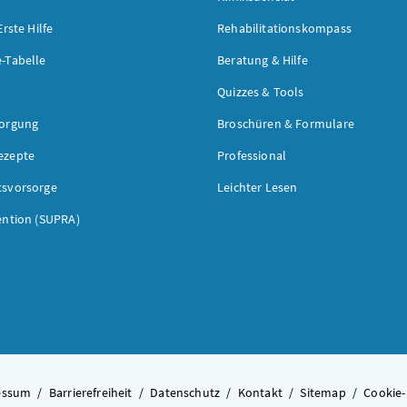
Erste Hilfe
Rehabilitationskompass
-Tabelle
Beratung & Hilfe
Quizzes & Tools
sorgung
Broschüren & Formulare
ezepte
Professional
tsvorsorge
Leichter Lesen
ention (SUPRA)
essum
/
Barrierefreiheit
/
Datenschutz
/
Kontakt
/
Sitemap
/
Cookie-