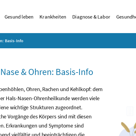
Gesund leben
Krankheiten
Diagnose & Labor
Gesundhe
n: Basis-Info
 Nase & Ohren: Basis-Info
benhöhlen, Ohren, Rachen und Kehlkopf: dem
der Hals-Nasen-Ohrenheilkunde werden viele
dene wichtige Strukturen zugeordnet.
che Vorgänge des Körpers sind mit diesen
n. Erkrankungen und Symptome sind
end vielfältig und beeinträchtigen die