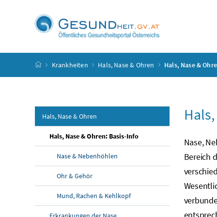
Accesskey
Accesskey
Accesskey
Accesskey
Zum Inhalt
Zum Hauptmenü
Zum Untermenü
Zur Suche
[4]
[1]
[3]
[2]
Startseite
Krankheiten
Hals, Nase & Ohren
Hals, Nase & Ohre
Hals,
Hals, Nase & Ohren
Hals, Nase & Ohren: Basis-Info
Nase, Ne
Bereich 
Nase & Nebenhöhlen
verschie
Ohr & Gehör
Wesentli
Mund, Rachen & Kehlkopf
verbunde
entsprech
Erkrankungen der Nase