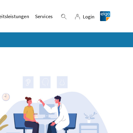
itsleistungen
Services
Login
Suche einblenden
Login