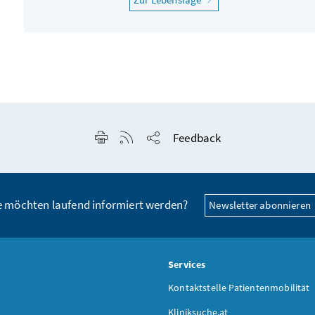
Seite drucken
RSS-Feed anzeigen
Feedback
Seite teilen
e möchten laufend informiert werden?
Newsletter abonnieren
s
Services
Kontaktstelle Patientenmobilität
Kliniksuche.at