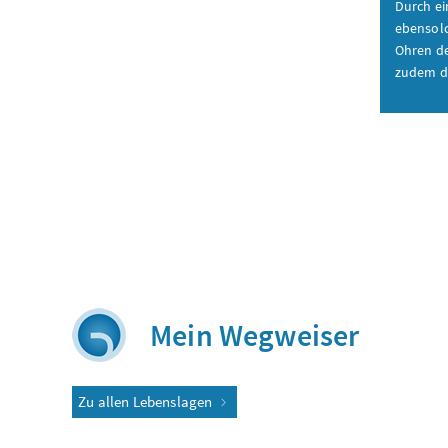
Durch e
ebensol
Ohren d
zudem d
Mein Wegweiser
Zu allen Lebenslagen