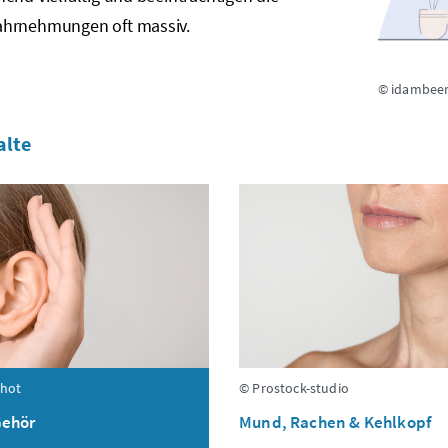
hrnehmungen oft massiv.
© idambee
alte
Shot
© Prostock-studio
Gehör
Mund, Rachen & Kehlkopf