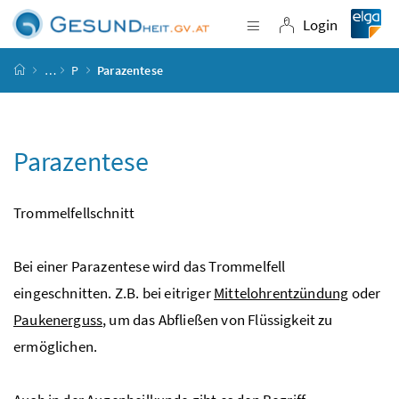
Accesskey
Accesskey
Accesskey
Accesskey
Zum Inhalt
Zum Hauptmenü
Zum Untermenü
Zur Suche
[4]
[1]
[3]
[2]
Login
Navigation einblende
Login
Startseite
…
P
Parazentese
Parazentese
Trommelfellschnitt
Bei einer Parazentese wird das Trommelfell
eingeschnitten.
Z.B.
bei eitriger
Mittelohrentzündung
oder
Paukenerguss
, um das Abfließen von Flüssigkeit zu
ermöglichen.