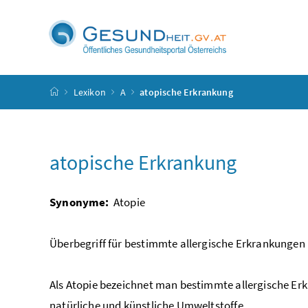
Accesskey
Accesskey
Accesskey
Accesskey
Zum Inhalt
Zum Hauptmenü
Zum Untermenü
Zur Suche
[4]
[1]
[3]
[2]
Startseite
Lexikon
A
atopische Erkrankung
atopische Erkrankung
Synonyme:
Atopie
Überbegriff für bestimmte allergische Erkrankungen
Als Atopie bezeichnet man bestimmte allergische Er
natürliche und künstliche Umweltstoffe.