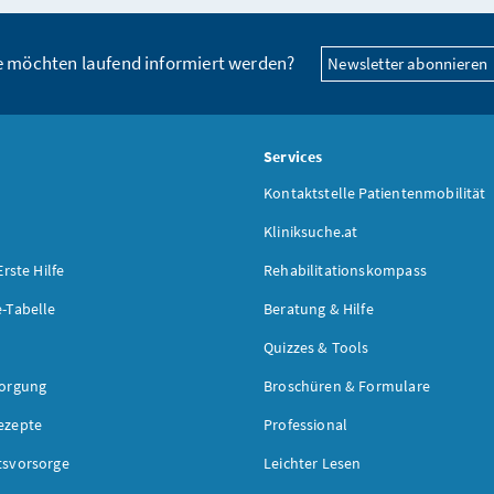
e möchten laufend informiert werden?
Newsletter abonnieren
s
Services
Kontaktstelle Patientenmobilität
Kliniksuche.at
Erste Hilfe
Rehabilitationskompass
-Tabelle
Beratung & Hilfe
Quizzes & Tools
sorgung
Broschüren & Formulare
ezepte
Professional
tsvorsorge
Leichter Lesen