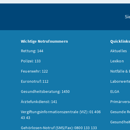
Si
Wichtige Notrufnummern
Quicklink
Rettung: 144
Aktuelles
Polizei: 133
Lexikon
Feuerwehr: 122
Notfälle & 
Euronotruf: 112
Laborwerte
Gesundheitsberatung: 1450
ELGA
Ärztefunkdienst: 141
Primärver
Vergiftungsinformationszentrale (VIZ): 01 406
Gesunde R
43 43
Gesundhei
Gehörlosen-Notruf (SMS/Fax): 0800 133 133