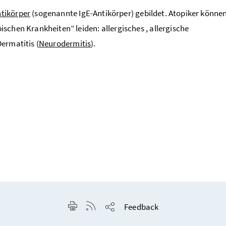
tikörper
(sogenannte IgE-Antikörper) gebildet. Atopiker könne
chen Krankheiten” leiden: allergisches , allergische
ermatitis (
Neurodermitis
).
Seite drucken
RSS-Feed anzeigen
Feedback
Seite teilen