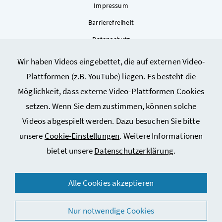
Impressum
Barrierefreiheit
Datenschutz
Kontakt
Wir haben Videos eingebettet, die auf externen Video-
Sitemap
Plattformen (z.B. YouTube) liegen. Es besteht die
Cookie-Einstellungen
Möglichkeit, dass externe Video-Plattformen Cookies
setzen. Wenn Sie dem zustimmen, können solche
Videos abgespielt werden. Dazu besuchen Sie bitte
unsere
Cookie-Einstellungen
. Weitere Informationen
bietet unsere
Datenschutzerklärung
.
© 2026 Bundesministerium für Arbeit, Soziales, Gesundheit,
Alle Cookies akzeptieren
Pflege und Konsumentenschutz
Nur notwendige Cookies