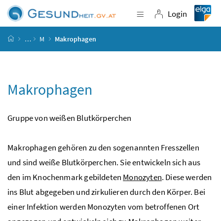
Accesskey
Accesskey
Accesskey
Accesskey
Zum Inhalt
Zum Hauptmenü
Zum Untermenü
Zur Suche
[4]
[1]
[3]
[2]
Login
Navigation einblende
Login
Startseite
…
M
Makrophagen
Makrophagen
Gruppe von weißen Blutkörperchen
Makrophagen gehören zu den sogenannten Fresszellen
und sind weiße Blutkörperchen. Sie entwickeln sich aus
den im Knochenmark gebildeten
Monozyten
. Diese werden
ins Blut abgegeben und zirkulieren durch den Körper. Bei
einer Infektion werden Monozyten vom betroffenen Ort