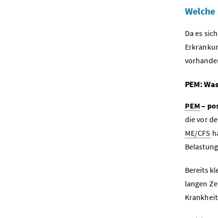
Welche 
Da es sich
Erkrankun
vorhande
PEM: Was
PEM
– pos
die vor d
ME/CFS
ha
Belastung
Bereits k
langen Ze
Krankheit