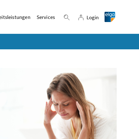
itsleistungen
Services
Login
Suche einblenden
Login