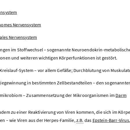
nsystem
nomes Nervensystem
ales Nervensystem
ngen im Stoffwechsel – sogenannte Neuroendokrin-metabolische 
nen und weiteren wichtigen Körperfunktionen ist gestört.
Kreislauf-System – vor allem Gefäße; Durchblutung von Muskula
iegewinnung in bestimmten Zellbestandteilen – den sogenannte
mikrobiom – Zusammensetzung der Mikroorganismen im
Darm
udem zu einer Reaktivierung von Viren kommen, die sich im Körp
en – wie Viren aus der Herpes-Familie,
z.B.
das
Epstein-Barr-Virus