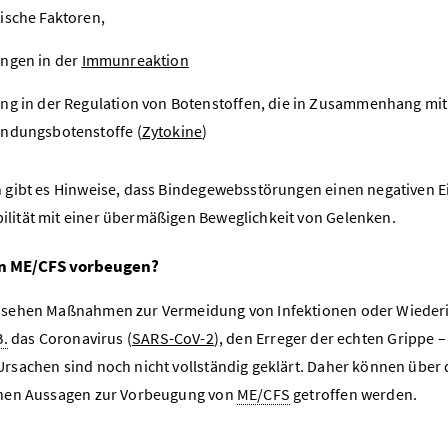
ische Faktoren,
ngen in der
Immunreaktion
ng in der Regulation von Botenstoffen, die in Zusammenhang mi
ndungsbotenstoffe (
Zytokine
)
h gibt es Hinweise, dass Bindegewebsstörungen einen negativen Ei
lität mit einer übermäßigen Beweglichkeit von Gelenken.
n ME/CFS
vorbeugen
?
 sehen Maßnahmen zur Vermeidung von Infektionen oder Wiederinf
B.
das Coronavirus (
SARS-CoV-2
), den Erreger der echten Grippe 
Ursachen sind noch nicht vollständig geklärt. Daher können über
chen Aussagen zur Vorbeugung von
ME/CFS
getroffen werden.