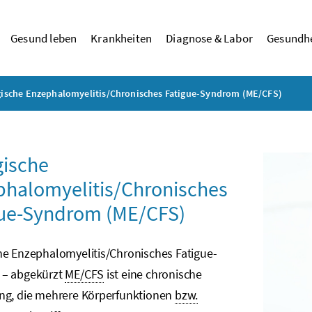
Gesund leben
Krankheiten
Diagnose & Labor
Gesundhe
ische Enzephalomyelitis/Chronisches Fatigue-Syndrom (ME/CFS)
gische
halomyelitis/Chronisches
gue-Syndrom (ME/CFS)
he Enzephalomyelitis/Chronisches Fatigue-
– abgekürzt
ME/CFS
ist eine chronische
ng, die mehrere Körperfunktionen
bzw.