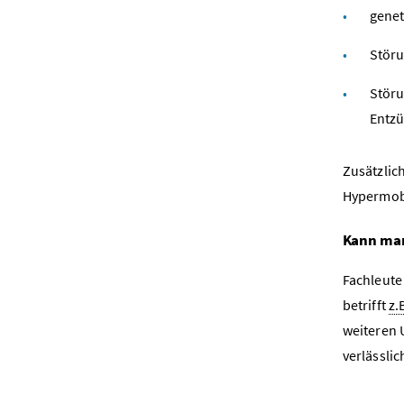
genet
Störu
Störu
Entzü
Zusätzlic
Hypermobi
Kann ma
Fachleute
betrifft
z.
weiteren 
verlässli