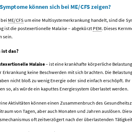
Symptome können sich bei ME/CFS zeigen?
 bei
ME/CFS
um eine Multisystemerkrankung handelt, sind die Sy
g ist die postexertionelle Malaise – abgekürzt
PEM
. Dieses Kernm
n sein.
 ist das?
texertionelle Malaise
– ist eine krankhafte körperliche Belastun
er Erkrankung keine Beschwerden mit sich brachten. Die Belastu
ben nicht bloß zu wenig Energie oder sind einfach erschöpft. Ihr
en so, als würde ein kaputtes Energiesystem überlastet werden.
leine Aktivitäten können einen Zusammenbruch des Gesundheit
itraum von Tagen, aber auch Monaten und Jahren auslösen. Diese
smechanismus oft zeitverzögert nach der überlastenden Tätigkeit 