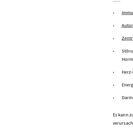
Immu
Auto
Zentr
Störu
Hormo
Herz-
Energ
Darm
Es kann z
verursach