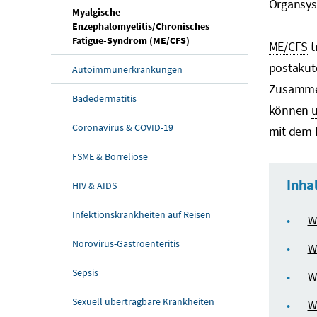
Organsyst
Myalgische
Enzephalomyelitis/Chronisches
Fatigue-Syndrom (ME/CFS)
ME/CFS
t
postakut
Autoimmunerkrankungen
Zusammen
Badedermatitis
können
u
Coronavirus & COVID-19
mit dem 
FSME & Borreliose
Inha
HIV & AIDS
Infektionskrankheiten auf Reisen
W
Norovirus-Gastroenteritis
W
Sepsis
W
Sexuell übertragbare Krankheiten
W