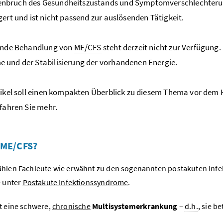
bruch des Gesundheitszustands und Symptomverschlechterunge
gert und ist nicht passend zur auslösenden Tätigkeit.
lende Behandlung von
ME/CFS
steht derzeit nicht zur Verfügung. 
und der Stabilisierung der vorhandenen Energie.
tikel soll einen kompakten Überblick zu diesem Thema vor dem 
rfahren Sie mehr.
 ME/CFS?
hlen Fachleute wie erwähnt zu den sogenannten postakuten Inf
e unter
Postakute Infektionssyndrome
.
t eine schwere,
chronische
Multisystemerkrankung
–
d.h.
, sie b