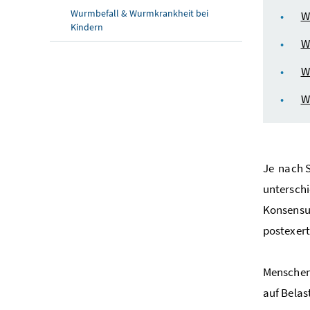
Wurmbefall & Wurmkrankheit bei
W
Kindern
W
W
W
Je
nach S
untersch
Konsensus
postexert
Menschen
auf Belas