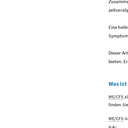
Zusammen
zeitverzö
Eine hei
Symptome 
Dieser Ar
bieten. E
Was ist
ME/CFS
zä
finden Si
ME/CFS
is
u.a.
: