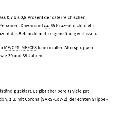
s 0,7 bis 0,8 Prozent der österreichischen
Personen. Davon sind
ca.
65 Prozent nicht mehr
zent das Bett nicht mehr eigenständig verlassen.
an
ME/CFS
.
ME/CFS
kann in allen Altersgruppen
owie 30 und 39 Jahren.
ständig geklärt. Es gibt aber bereits viele gut
tion,
z.B.
mit Corona (
SARS-CoV-2
), der echten Grippe –