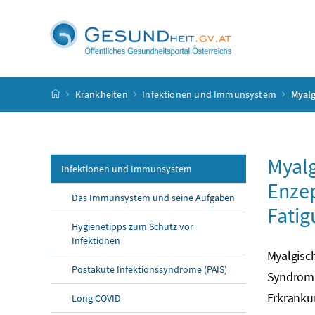
Accesskey
Accesskey
Accesskey
Accesskey
Zum Inhalt
Zum Hauptmenü
Zum Untermenü
Zur Suche
[4]
[1]
[3]
[2]
Startseite
Krankheiten
Infektionen und Immunsystem
Myalg
Myal
Infektionen und Immunsystem
Enzep
Das Immunsystem und seine Aufgaben
Fati
Hygienetipps zum Schutz vor
Infektionen
Myalgisc
Postakute Infektionssyndrome (PAIS)
Syndrom 
Erkranku
Long COVID