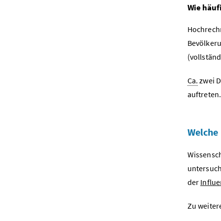
Wie häufi
Hochrechn
Bevölker
(vollstän
Ca.
zwei D
auftreten
Welche
Wissensch
untersucht
der
Influ
Zu weiter