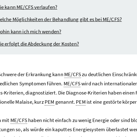
ie kann ME/CFS verlaufen?
elche Möglichkeiten der Behandlung gibt es bei ME/CFS?
ohin kann ich mich wenden?
ie erfolgt die Abdeckung der Kosten?
chwere der Erkrankung kann
ME/CFS
zu deutlichen Einschränk
iedlichen Symptomen führen.
ME/CFS
wird nach internationalen
-Kriterien, diagnostiziert. Die Diagnose-Kriterien haben eine
ionelle Malaise, kurz
PEM
genannt.
PEM
ist eine gestörte körpe
 mit
ME/CFS
haben nicht einfach zu wenig Energie oder sind blo
tungen so, als würde ein kaputtes Energiesystem überlastet we