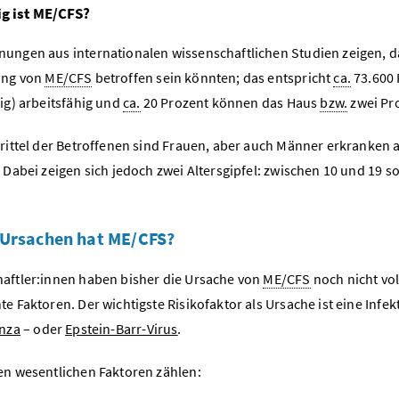
g ist ME/
CFS
?
ungen aus internationalen wissenschaftlichen Studien zeigen, das
ung von
ME/CFS
betroffen sein könnten; das entspricht
ca.
73.600 
dig) arbeitsfähig und
ca.
20 Prozent können das Haus
bzw.
zwei Pro
rittel der Betroffenen sind Frauen, aber auch Männer erkranken 
. Dabei zeigen sich jedoch zwei Altersgipfel: zwischen 10 und 19 s
 Ursachen hat ME/CFS?
aftler:innen haben bisher die Ursache von
ME/CFS
noch nicht voll
e Faktoren. Der wichtigste Risikofaktor als Ursache ist eine Infek
enza
– oder
Epstein-Barr-Virus
.
en wesentlichen Faktoren zählen: