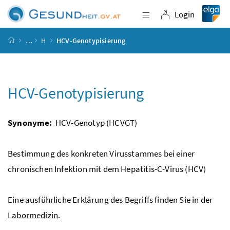
Accesskey
Accesskey
Accesskey
Accesskey
Zum Inhalt
Zum Hauptmenü
Zum Untermenü
Zur Suche
[4]
[1]
[3]
[2]
Login
Navigation einblende
Login
Startseite
…
H
HCV-Genotypisierung
HCV-Genotypisierung
Synonyme:
HCV-Genotyp (HCVGT)
Bestimmung des konkreten Virusstammes bei einer
chronischen Infektion mit dem Hepatitis-C-Virus (HCV)
Eine ausführliche Erklärung des Begriffs finden Sie in der
Labormedizin
.