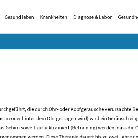
Gesund leben
Krankheiten
Diagnose & Labor
Gesundhe
durchgeführt, die durch Ohr- oder Kopfgeräusche verursachte B
das im oder hinter dem Ohr getragen wird) wird ein Geräusch ein
das Gehirn soweit zurücktrainiert (Retraining) werden, dass die 
rgenommen werden. Diese Therapie dauert bis zu zwei Jahre u