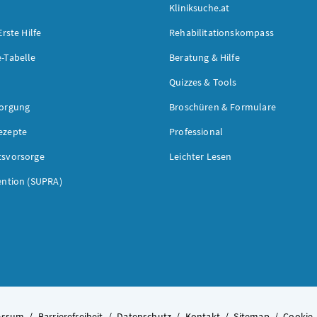
Kliniksuche.at
Erste Hilfe
Rehabilitationskompass
-Tabelle
Beratung & Hilfe
Quizzes & Tools
sorgung
Broschüren & Formulare
ezepte
Professional
tsvorsorge
Leichter Lesen
ention (SUPRA)
essum
/
Barrierefreiheit
/
Datenschutz
/
Kontakt
/
Sitemap
/
Cookie-