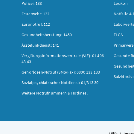
Polizei: 133
Lexikon
Feuerwehr: 122
Notfälle & 
Euronotruf: 112
Laborwerte
Gesundheitsberatung: 1450
ELGA
Ärztefunkdienst: 141
Primärver
Vergiftungsinformationszentrale (VIZ): 01 406
Gesunde R
43 43
Gesundhei
Gehörlosen-Notruf (SMS/Fax): 0800 133 133
Suizidpräv
Sozialpsychiatrischer Notdienst: 01/313 30
Weitere Notrufnummern & Hotlines.
Hilfe
/
Impr