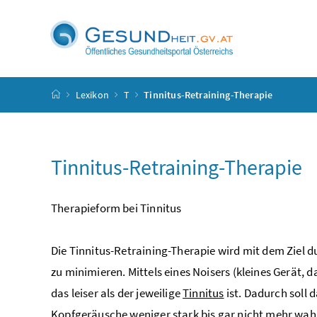
Accesskey
Accesskey
Accesskey
Accesskey
Zum Inhalt
Zum Hauptmenü
Zum Untermenü
Zur Suche
[4]
[1]
[3]
[2]
Startseite
Lexikon
T
Tinnitus-Retraining-Therapie
Tinnitus-Retraining-Therapie
Therapieform bei Tinnitus
Die Tinnitus-Retraining-Therapie wird mit dem Ziel 
zu minimieren. Mittels eines Noisers (kleines Gerät, 
das leiser als der jeweilige
Tinnitus
ist. Dadurch soll 
Kopfgeräusche weniger stark bis gar nicht mehr wah