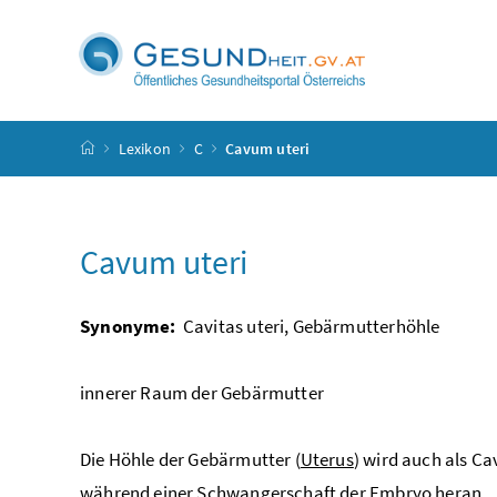
Accesskey
Accesskey
Accesskey
Accesskey
Zum Inhalt
Zum Hauptmenü
Zum Untermenü
Zur Suche
[4]
[1]
[3]
[2]
Startseite
Lexikon
C
Cavum uteri
Cavum uteri
Synonyme:
Cavitas uteri, Gebärmutterhöhle
innerer Raum der Gebärmutter
Die Höhle der Gebärmutter (
Uterus
) wird auch als C
während einer
Schwangerschaft
der Embryo heran.