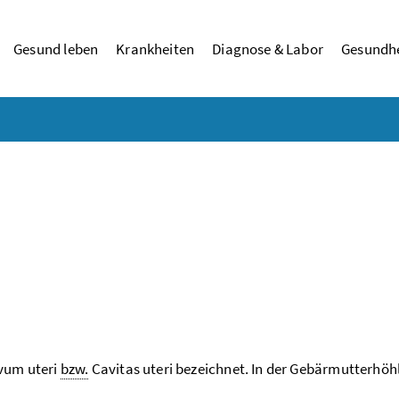
Gesund leben
Krankheiten
Diagnose & Labor
Gesundhe
avum uteri
bzw.
Cavitas uteri bezeichnet. In der Gebärmutterhöh