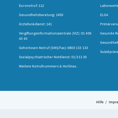
Euronotruf: 112
Laborwerte
Gesundheitsberatung: 1450
ELGA
Ärztefunkdienst: 141
Primärver
Vergiftungsinformationszentrale (VIZ): 01 406
Gesunde R
43 43
Gesundhei
Gehörlosen-Notruf (SMS/Fax): 0800 133 133
Suizidpräv
Sozialpsychiatrischer Notdienst: 01/313 30
Weitere Notrufnummern & Hotlines.
Hilfe
/
Impr