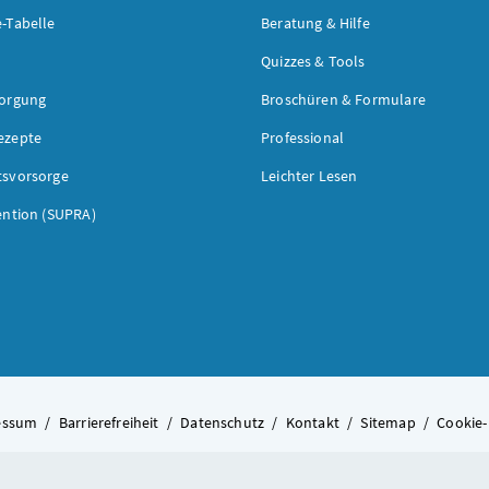
-Tabelle
Beratung & Hilfe
Quizzes & Tools
sorgung
Broschüren & Formulare
ezepte
Professional
tsvorsorge
Leichter Lesen
ention (SUPRA)
essum
/
Barrierefreiheit
/
Datenschutz
/
Kontakt
/
Sitemap
/
Cookie-