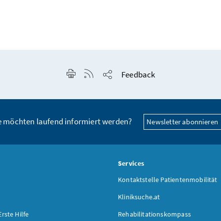
Seite drucken
RSS-Feed anzeigen
Feedback
Seite teilen
e möchten laufend informiert werden?
Newsletter abonnieren
s
Services
Kontaktstelle Patientenmobilität
Kliniksuche.at
Erste Hilfe
Rehabilitationskompass