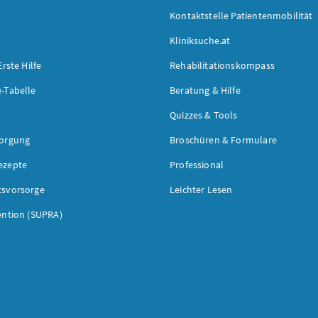
Kontaktstelle Patientenmobilität
Kliniksuche.at
Erste Hilfe
Rehabilitationskompass
-Tabelle
Beratung & Hilfe
Quizzes & Tools
sorgung
Broschüren & Formulare
ezepte
Professional
tsvorsorge
Leichter Lesen
ention (SUPRA)