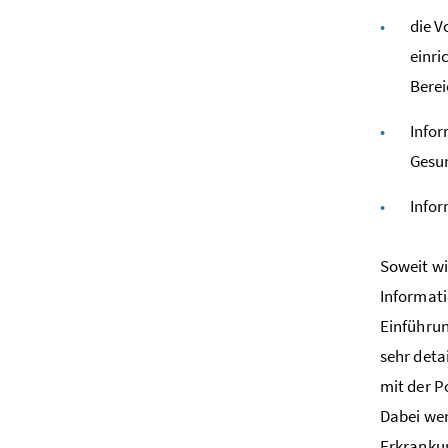
die V
einri
Berei
Infor
Gesun
Infor
Soweit wi
Informati
Einführun
sehr deta
mit der P
Dabei we
Erkrankun