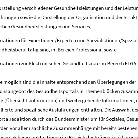
orstellung verschiedener Gesundheitsleistungen und der Leist
chtungen sowie die Darstellung der Organisation und der Struk
chen Gesundheitsleistungen und Services,
mationen für Expertinnen/Experten und Spezialistinnen/Spezial
dheitsberuf tätig sind, im Bereich Professional sowie
mationen zur Elektronischen Gesundheitsakte im Bereich ELGA.
e möglich sind die Inhalte entsprechend den Überlegungen der i
onsangebot des Gesundheitsportals in Themenblöcken zusammen
g (Übersichtsinformation) und weitergehende Informationen, 
illierte und spezifische Ausführungen enthalten. Die Auswahl 
ortalredaktion durch das Bundesministerium für Soziales, Ge
rden vor allem sachliche Zusammenhänge mit bereits besteh
gen, Schwerpunktaktionen im Bereich der Prävention) berücks