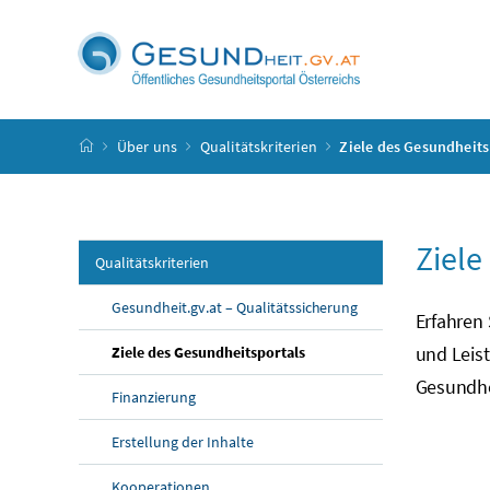
Accesskey
Accesskey
Accesskey
Accesskey
Zum Inhalt
Zum Hauptmenü
Zum Untermenü
Zur Suche
[4]
[1]
[3]
[2]
Startseite
Über uns
Qualitätskriterien
Ziele des Gesundheits
Ziele
Qualitätskriterien
Gesundheit.gv.at – Qualitätssicherung
Erfahren
und Leis
Ziele des Gesundheitsportals
Gesundhe
Finanzierung
Erstellung der Inhalte
Kooperationen