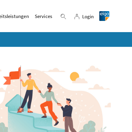
itsleistungen
Services
Login
Suche einblenden
Login