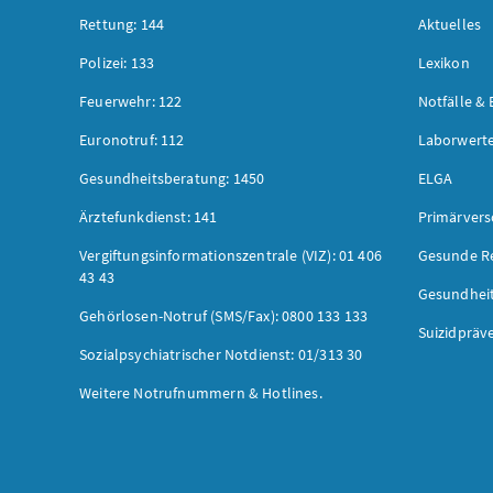
Rettung: 144
Aktuelles
Polizei: 133
Lexikon
Feuerwehr: 122
Notfälle & 
Euronotruf: 112
Laborwerte
Gesundheitsberatung: 1450
ELGA
Ärztefunkdienst: 141
Primärver
Vergiftungsinformationszentrale (VIZ): 01 406
Gesunde R
43 43
Gesundhei
Gehörlosen-Notruf (SMS/Fax): 0800 133 133
Suizidpräv
Sozialpsychiatrischer Notdienst: 01/313 30
Weitere Notrufnummern & Hotlines.