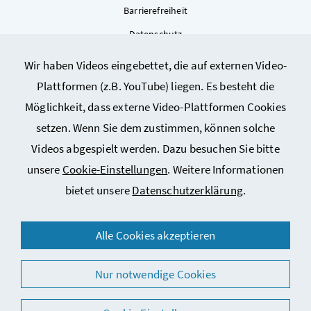
Barrierefreiheit
Datenschutz
Kontakt
Wir haben Videos eingebettet, die auf externen Video-
Sitemap
Plattformen (z.B. YouTube) liegen. Es besteht die
Cookie-Einstellungen
Möglichkeit, dass externe Video-Plattformen Cookies
setzen. Wenn Sie dem zustimmen, können solche
Videos abgespielt werden. Dazu besuchen Sie bitte
unsere
Cookie-Einstellungen
. Weitere Informationen
bietet unsere
Datenschutzerklärung
.
Alle Cookies akzeptieren
© 2026 Bundesministerium für Arbeit, Soziales, Gesundheit,
Pflege und Konsumentenschutz
Nur notwendige Cookies