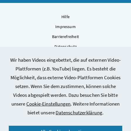
Hilfe
Impressum
Barrierefreiheit
Datenschutz
Kontakt
Wir haben Videos eingebettet, die auf externen Video-
Sitemap
Plattformen (z.B. YouTube) liegen. Es besteht die
Cookie-Einstellungen
Möglichkeit, dass externe Video-Plattformen Cookies
setzen. Wenn Sie dem zustimmen, können solche
Videos abgespielt werden. Dazu besuchen Sie bitte
unsere
Cookie-Einstellungen
. Weitere Informationen
bietet unsere
Datenschutzerklärung
.
© 2026 Bundesministerium für Arbeit, Soziales, Gesundheit,