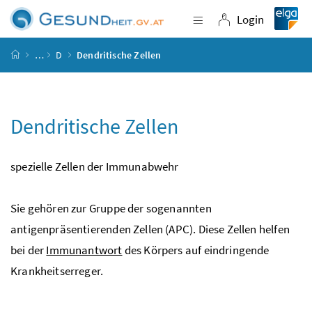
Accesskey
Accesskey
Accesskey
Accesskey
Zum Inhalt
Zum Hauptmenü
Zum Untermenü
Zur Suche
[4]
[1]
[3]
[2]
Login
Navigation einblende
Login
Startseite
…
D
Dendritische Zellen
Dendritische Zellen
spezielle Zellen der Immunabwehr
Sie gehören zur Gruppe der sogenannten
antigenpräsentierenden Zellen (APC). Diese Zellen helfen
bei der
Immunantwort
des Körpers auf eindringende
Krankheitserreger.