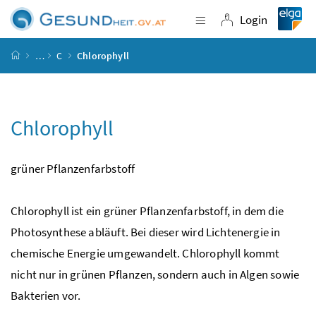
Accesskey
Accesskey
Accesskey
Accesskey
Zum Inhalt
Zum Hauptmenü
Zum Untermenü
Zur Suche
[4]
[1]
[3]
[2]
Login
Navigation einblende
Login
Startseite
…
C
Chlorophyll
Chlorophyll
grüner Pflanzenfarbstoff
Chlorophyll ist ein grüner Pflanzenfarbstoff, in dem die
Photosynthese abläuft. Bei dieser wird Lichtenergie in
chemische Energie umgewandelt. Chlorophyll kommt
nicht nur in grünen Pflanzen, sondern auch in Algen sowie
Bakterien vor.