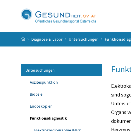
Accesskey
Accesskey
Accesskey
Accesskey
Zum Inhalt
Zum Hauptmenü
Zum Untermenü
Zur Suche
[4]
[1]
[3]
[2]
Startseite
Diagnose & Labor
Untersuchungen
Funktionsdiag
Funkt
Untersuchungen
Aszitespunktion
Elektroka
sind soge
Biopsie
Untersuc
Endoskopien
Organs w
Funktionsdiagnostik
dokument
Herzmus
Elektrokardiographie (EKG)