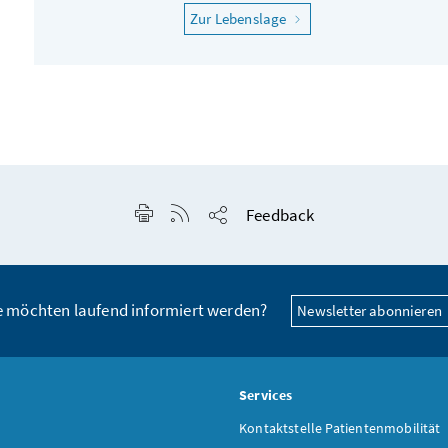
"Ich fühle mich krank"
Zur Lebenslage
Seite drucken
RSS-Feed anzeigen
Feedback
Seite teilen
e möchten laufend informiert werden?
Newsletter abonnieren
s
Services
Kontaktstelle Patientenmobilität