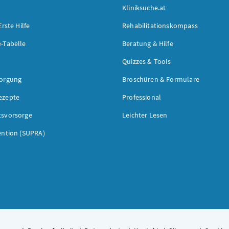
Kliniksuche.at
Erste Hilfe
Rehabilitationskompass
-Tabelle
Beratung & Hilfe
Quizzes & Tools
sorgung
Broschüren & Formulare
ezepte
Professional
tsvorsorge
Leichter Lesen
ention (SUPRA)