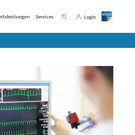
itsleistungen
Services
Login
Suche einblenden
Login