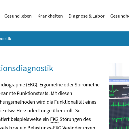
Gesund leben
Krankheiten
Diagnose & Labor
Gesundhe
nostik
ionsdiagnostik
rdiographie (EKG), Ergometrie oder Spirometrie
nannte Funktionstests. Mit diesen
hungsmethoden wird die Funktionalität eines
ie etwa Herz oder Lunge überprüft. So
iert beispielsweise ein
EKG
Störungen des
kels
bzw.
ein Belastungs-
EKG
Veränderungen