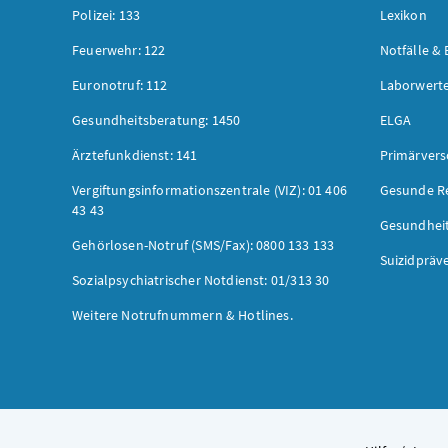
Polizei: 133
Lexikon
Feuerwehr: 122
Notfälle & 
Euronotruf: 112
Laborwerte
Gesundheitsberatung: 1450
ELGA
Ärztefunkdienst: 141
Primärver
Vergiftungsinformationszentrale (VIZ): 01 406
Gesunde R
43 43
Gesundhei
Gehörlosen-Notruf (SMS/Fax): 0800 133 133
Suizidpräv
Sozialpsychiatrischer Notdienst: 01/313 30
Weitere Notrufnummern & Hotlines.