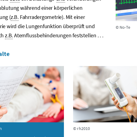
hblutung während einer körperlichen
ung (
z.B.
Fahrradergometrie). Mit einer
rie wird die Lungenfunktion überprüft und
© No-Te
ich
z.B.
Atemflussbehinderungen feststellen . . .
alte
n
© rh2010