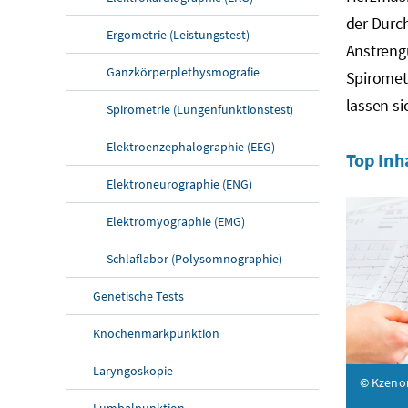
der Durc
Ergometrie (Leistungstest)
Anstreng
Ganzkörperplethysmografie
Spiromet
lassen s
Spirometrie (Lungenfunktionstest)
Elektroenzephalographie (EEG)
Top Inh
Elektroneurographie (ENG)
Elektromyographie (EMG)
Schlaflabor (Polysomnographie)
Genetische Tests
Knochenmarkpunktion
Laryngoskopie
© Kzeno
Lumbalpunktion