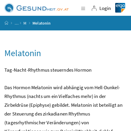
Accesskey
Accesskey
Accesskey
Accesskey
Zum Inhalt
Zum Hauptmenü
Zum Untermenü
Zur Suche
[4]
[1]
[3]
[2]
Login
Navigation einblende
Login
Startseite
…
M
Melatonin
Melatonin
Tag-Nacht-Rhythmus steuerndes Hormon
Das Hormon Melatonin wird abhängig vom Hell-Dunkel-
Rhythmus (nachts um ein Vielfaches mehr) in der
Zirbeldrüse (Epiphyse) gebildet. Melatonin ist beteiligt an
der Steuerung des zirkadianen Rhythmus
(tagesrhythmischer Veränderungen) von