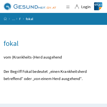
Accesskey
Accesskey
Accesskey
Accesskey
Zum Inhalt
Zum Hauptmenü
Zum Untermenü
Zur Suche
[4]
[1]
[3]
[2]
Login
Navigation einblende
Login
Startseite
…
F
fokal
fokal
vom (Krankheits-)Herd ausgehend
Der Begriff Fokal bedeutet „einen Krankheitsherd
betreffend“ oder „von einem Herd ausgehend“.