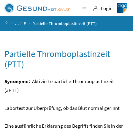
Accesskey
Accesskey
Accesskey
Accesskey
Zum Inhalt
Zum Hauptmenü
Zum Untermenü
Zur Suche
[4]
[1]
[3]
[2]
Login
Navigation einblende
Login
Startseite
…
P
Partielle Thromboplastinzeit (PTT)
Partielle Thromboplastinzeit
(PTT)
Synonyme:
Aktivierte partielle Thromboplastinzeit
(aPTT)
Labortest zur Überprüfung, ob das Blut normal gerinnt
Eine ausführliche Erklärung des Begriffs finden Sie in der