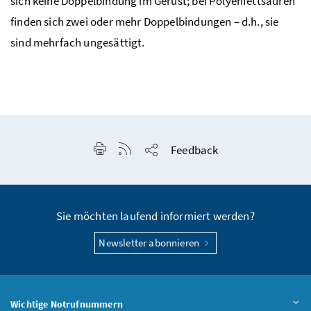
sich keine Doppelbindung im Gerüst; bei Polyenfettsäuren
finden sich zwei oder mehr Doppelbindungen –
d.h.
, sie
sind mehrfach ungesättigt.
Seite drucken
RSS-Feed anzeigen
Feedback
Seite teilen
Sie möchten laufend informiert werden?
Newsletter abonnieren
Wichtige Notrufnummern