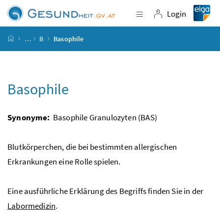
Accesskey
Accesskey
Accesskey
Accesskey
Zum Inhalt
Zum Hauptmenü
Zum Untermenü
Zur Suche
[4]
[1]
[3]
[2]
Login
Navigation einblende
Login
Startseite
…
B
Basophile
Basophile
Synonyme:
Basophile Granulozyten (BAS)
Blutkörperchen, die bei bestimmten allergischen
Erkrankungen eine Rolle spielen.
Eine ausführliche Erklärung des Begriffs finden Sie in der
Labormedizin
.