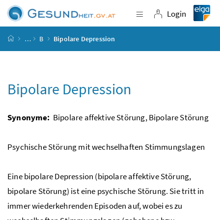
Accesskey
Accesskey
Accesskey
Accesskey
Zum Inhalt
Zum Hauptmenü
Zum Untermenü
Zur Suche
[4]
[1]
[3]
[2]
Login
Navigation einblende
Login
Startseite
…
B
Bipolare Depression
Bipolare Depression
Synonyme:
Bipolare affektive Störung, Bipolare Störung
Psychische Störung mit wechselhaften Stimmungslagen
Eine bipolare Depression (bipolare affektive Störung,
bipolare Störung) ist eine psychische Störung. Sie tritt in
immer wiederkehrenden Episoden auf, wobei es zu