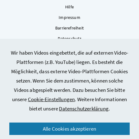
Hilfe
Impressum
Barrierefreiheit
Datenschutz
Kontakt
Wir haben Videos eingebettet, die auf externen Video-
Sitemap
Plattformen (z.B. YouTube) liegen. Es besteht die
Cookie-Einstellungen
Möglichkeit, dass externe Video-Plattformen Cookies
setzen. Wenn Sie dem zustimmen, können solche
Videos abgespielt werden. Dazu besuchen Sie bitte
unsere
Cookie-Einstellungen
. Weitere Informationen
bietet unsere
Datenschutzerklärung
.
© 2026 Bundesministerium für Arbeit, Soziales, Gesundheit,
Alle Cookies akzeptieren
Pflege und Konsumentenschutz