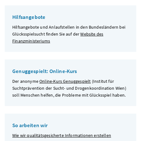
Hilfsangebote
Hilfsangebote und Anlaufstellen in den Bundesländern bei
Glücksspielsucht finden Sie auf der
Website des
Finanzministeriums
Genuggespielt: Online-Kurs
Der anonyme
Online-Kurs Genuggespielt
(Institut für
Suchtprävention der Sucht- und Drogenkoordination Wien)
soll Menschen helfen, die Probleme mit Glücksspiel haben.
So arbeiten wir
Wie wir qualitätsgesicherte Informationen erstellen