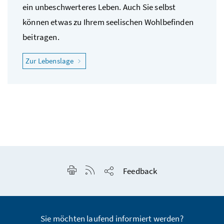
ein unbeschwerteres Leben. Auch Sie selbst
können etwas zu Ihrem seelischen Wohlbefinden
beitragen.
"Ich fühle mich psychisch nicht wohl"
Zur Lebenslage
Seite drucken
RSS-Feed anzeigen
Feedback
Seite teilen
Sie möchten laufend informiert werden?