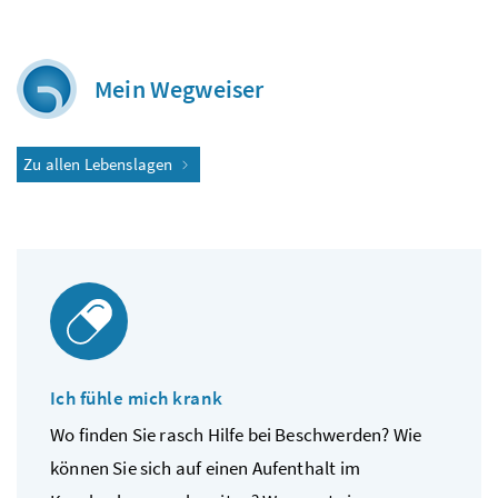
Mein Wegweiser
Zu allen Lebenslagen
Ich fühle mich krank
Wo finden Sie rasch Hilfe bei Beschwerden? Wie
können Sie sich auf einen Aufenthalt im