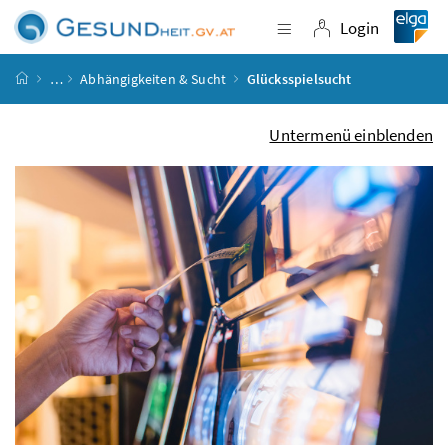
Accesskey
Accesskey
Accesskey
Accesskey
Zum Inhalt
Zum Hauptmenü
Zum Untermenü
Zur Suche
[4]
[1]
[3]
[2]
Login
Navigation einblende
Login
Startseite
…
Abhängigkeiten & Sucht
Glücksspielsucht
Untermenü einblenden