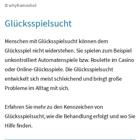
© whyframeshot
Glücksspielsucht
Menschen mit Glücksspielsucht können dem
Glücksspiel nicht widerstehen. Sie spielen zum Beispiel
unkontrolliert Automatenspiele
bzw.
Roulette im Casino
oder Online-Glücksspiele. Die Glücksspielsucht
entwickelt sich meist schleichend und bringt große
Probleme im Alltag mit sich.
Erfahren Sie mehr zu den Kennzeichen von
Glücksspielsucht, wie die Behandlung erfolgt und wo Sie
Hilfe finden.