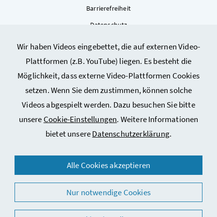
Barrierefreiheit
Datenschutz
Kontakt
Wir haben Videos eingebettet, die auf externen Video-
Sitemap
Plattformen (z.B. YouTube) liegen. Es besteht die
Cookie-Einstellungen
Möglichkeit, dass externe Video-Plattformen Cookies
setzen. Wenn Sie dem zustimmen, können solche
Videos abgespielt werden. Dazu besuchen Sie bitte
unsere
Cookie-Einstellungen
. Weitere Informationen
bietet unsere
Datenschutzerklärung
.
© 2026 Bundesministerium für Arbeit, Soziales, Gesundheit,
Alle Cookies akzeptieren
Pflege und Konsumentenschutz
Nur notwendige Cookies