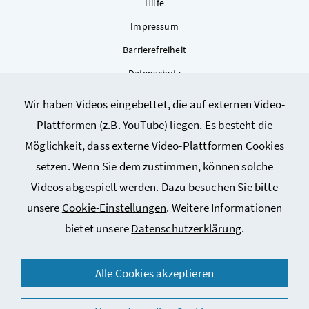
Hilfe
Impressum
Barrierefreiheit
Datenschutz
Kontakt
Wir haben Videos eingebettet, die auf externen Video-
Sitemap
Plattformen (z.B. YouTube) liegen. Es besteht die
Cookie-Einstellungen
Möglichkeit, dass externe Video-Plattformen Cookies
setzen. Wenn Sie dem zustimmen, können solche
Videos abgespielt werden. Dazu besuchen Sie bitte
unsere
Cookie-Einstellungen
. Weitere Informationen
bietet unsere
Datenschutzerklärung
.
© 2026 Bundesministerium für Arbeit, Soziales, Gesundheit,
Alle Cookies akzeptieren
Pflege und Konsumentenschutz