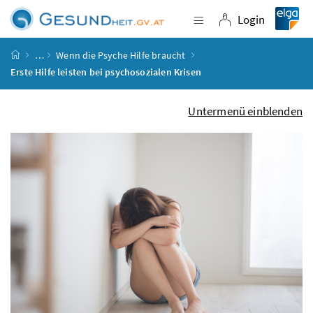
Accesskey
Accesskey
Accesskey
Accesskey
Zum Inhalt
Zum Hauptmenü
Zum Untermenü
Zur Suche
[4]
[1]
[3]
[2]
Login
Navigation einblende
Login
Startseite
…
Wenn die Psyche Hilfe braucht
Erste Hilfe leisten bei psychosozialen Krisen
Untermenü einblenden