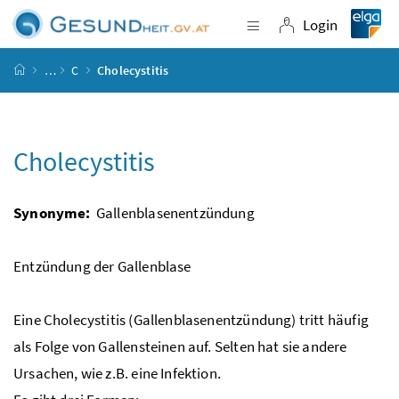
Accesskey
Accesskey
Accesskey
Accesskey
Zum Inhalt
Zum Hauptmenü
Zum Untermenü
Zur Suche
[4]
[1]
[3]
[2]
Login
Navigation einblende
Login
Startseite
…
C
Cholecystitis
Cholecystitis
Synonyme:
Gallenblasenentzündung
Entzündung der Gallenblase
Eine Cholecystitis (Gallenblasenentzündung) tritt häufig
als Folge von Gallensteinen auf. Selten hat sie andere
Ursachen, wie
z.B.
eine Infektion.