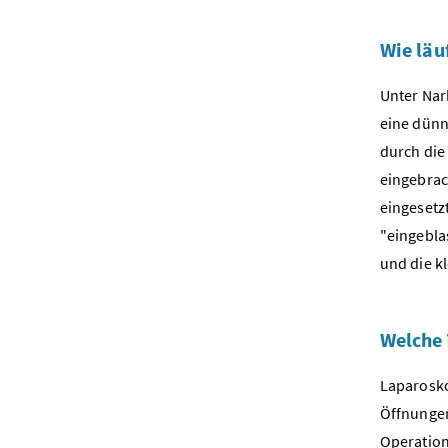
Wie läu
Unter Nar
eine dünn
durch die
eingebrac
eingesetz
"eingebla
und die k
Welche 
Laparosko
Öffnungen
Operation