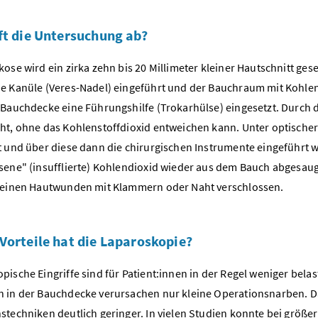
ft die Untersuchung ab?
kose wird ein zirka zehn bis 20 Millimeter kleiner Hautschnitt ge
e Kanüle (Veres-Nadel) eingeführt und der Bauchraum mit Kohlend
 Bauchdecke eine Führungshilfe (Trokarhülse) eingesetzt. Durch 
ht, ohne das Kohlenstoffdioxid entweichen kann. Unter optischer
t und über diese dann die chirurgischen Instrumente eingeführt w
sene" (insufflierte) Kohlendioxid wieder aus dem Bauch abgesaug
leinen Hautwunden mit Klammern oder Naht verschlossen.
Vorteile hat die Laparoskopie?
pische Eingriffe sind für Patient:innen in der Regel weniger bela
 in der Bauchdecke verursachen nur kleine Operationsnarben. D
stechniken deutlich geringer. In vielen Studien konnte bei grö