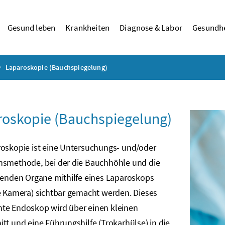
Gesund leben
Krankheiten
Diagnose & Labor
Gesundhe
Laparoskopie (Bauchspiegelung)
oskopie (Bauchspiegelung)
roskopie ist eine Untersuchungs- und/oder
nsmethode, bei der die Bauchhöhle und die
egenden Organe mithilfe eines Laparoskops
le Kamera) sichtbar gemacht werden. Dieses
te Endoskop wird über einen kleinen
tt und eine Führungshilfe (Trokarhülse) in die