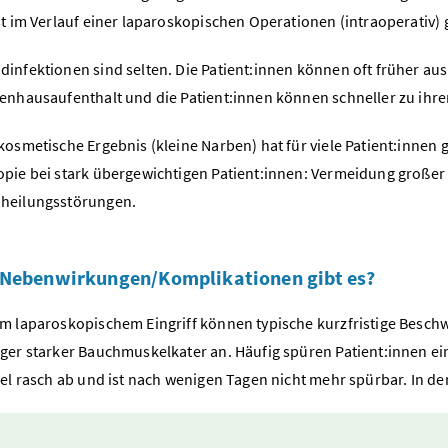
t im Verlauf einer laparoskopischen Operationen (intraoperativ) ge
infektionen sind selten. Die Patient:innen können oft früher au
enhausaufenthalt und die Patient:innen können schneller zu ihren
kosmetische Ergebnis (kleine Narben) hat für viele Patient:innen 
pie bei stark übergewichtigen Patient:innen: Vermeidung großer
heilungsstörungen.
 Nebenwirkungen/Komplikationen gibt es?
m laparoskopischem Eingriff können typische kurzfristige Beschw
ger starker Bauchmuskelkater an. Häufig spüren Patient:innen ein
gel rasch ab und ist nach wenigen Tagen nicht mehr spürbar. In d