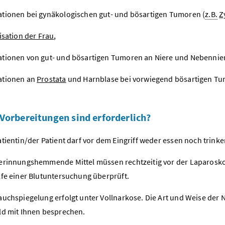
tionen bei gynäkologischen gut- und bösartigen Tumoren (
z.B.
Z
lisation der Frau
,
tionen von gut- und bösartigen Tumoren an Niere und Nebennie
ationen an
Prostata
und Harnblase bei vorwiegend bösartigen Tu
Vorbereitungen sind erforderlich?
atientin/der Patient darf vor dem Eingriff weder essen noch trinke
erinnungshemmende Mittel müssen rechtzeitig vor der Laparosko
lfe einer Blutuntersuchung überprüft.
auchspiegelung erfolgt unter Vollnarkose. Die Art und Weise der 
ld mit Ihnen besprechen.