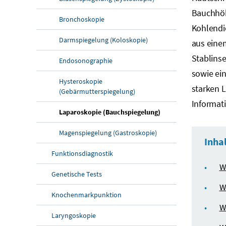
Bauchhöh
Bronchoskopie
Kohlendi
Darmspiegelung (Koloskopie)
aus eine
Stablinse
Endosonographie
sowie ein
Hysteroskopie
starken L
(Gebärmutterspiegelung)
Informati
Laparoskopie (Bauchspiegelung)
Magenspiegelung (Gastroskopie)
Inha
Funktionsdiagnostik
W
Genetische Tests
W
Knochenmarkpunktion
W
Laryngoskopie