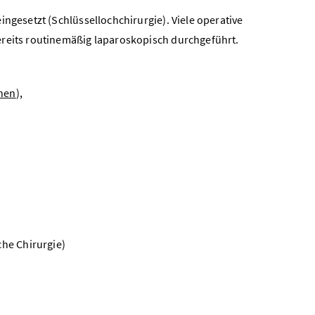
ingesetzt (Schlüssellochchirurgie). Viele operative
ereits routinemäßig laparoskopisch durchgeführt.
inen
),
che Chirurgie)