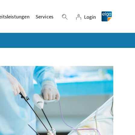
itsleistungen
Services
Login
Suche einblenden
Login