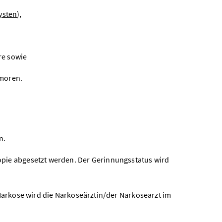
ysten
),
re sowie
moren.
n.
pie abgesetzt werden. Der Gerinnungsstatus wird
Narkose wird die Narkoseärztin/der Narkosearzt im