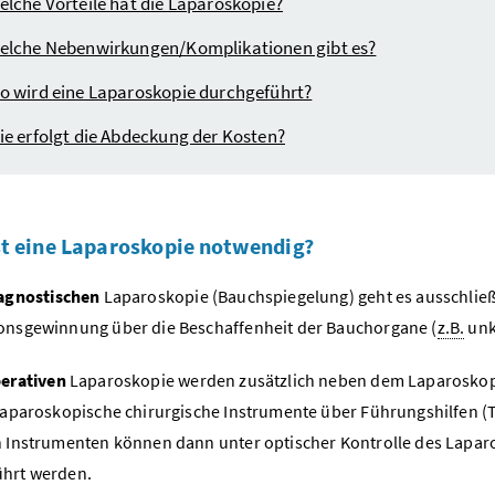
elche Vorteile hat die Laparoskopie?
elche Nebenwirkungen/Komplikationen gibt es?
o wird eine Laparoskopie durchgeführt?
ie erfolgt die Abdeckung der Kosten?
t eine Laparoskopie notwendig?
agnostischen
Laparoskopie (Bauchspiegelung) geht es ausschließ
onsgewinnung über die Beschaffenheit der Bauchorgane (
z.B.
unk
erativen
Laparoskopie werden zusätzlich neben dem Laparoskop w
 laparoskopische chirurgische Instrumente über Führungshilfen (
n Instrumenten können dann unter optischer Kontrolle des Laparo
hrt werden.