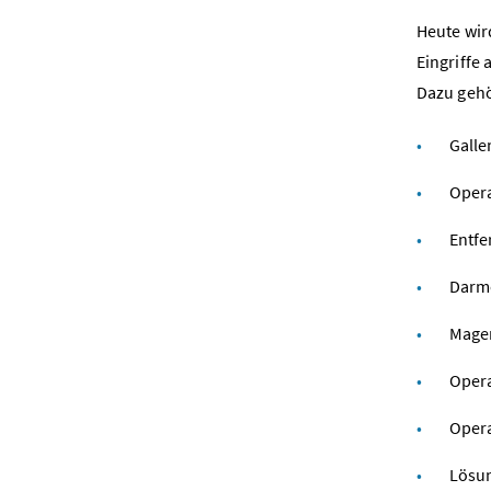
Heute wir
Eingriffe
Dazu gehö
Galle
Opera
Entfe
Darmo
Mage
Opera
Opera
Lösun