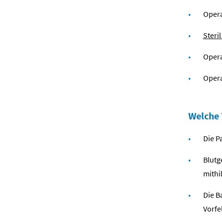
Opera
Steri
Opera
Oper
Welche 
Die P
Blutg
mithi
Die B
Vorfe