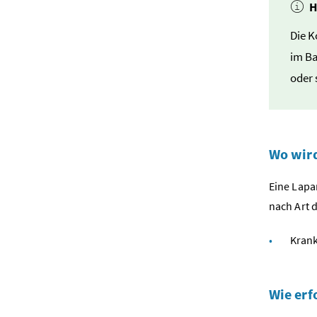
H
Die K
im Ba
oder 
Wo wird
Eine Lapa
nach Art d
Krank
Wie erf