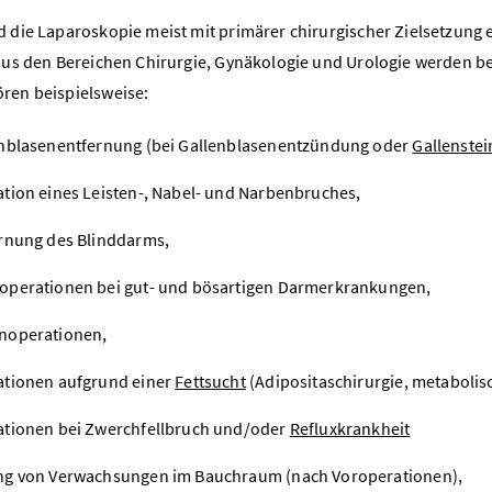
d die Laparoskopie meist mit primärer chirurgischer Zielsetzung e
 aus den Bereichen Chirurgie, Gynäkologie und Urologie werden b
ren beispielsweise:
nblasenentfernung (bei Gallenblasenentzündung oder
Gallenste
tion eines Leisten-, Nabel- und Narbenbruches,
rnung des Blinddarms,
perationen bei gut- und bösartigen Darmerkrankungen,
noperationen,
tionen aufgrund einer
Fettsucht
(Adipositaschirurgie, metabolis
tionen bei Zwerchfellbruch und/oder
Refluxkrankheit
g von Verwachsungen im Bauchraum (nach Voroperationen),