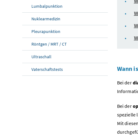
W
Lumbalpunktion
W
Nuklearmedizin
W
Pleurapunktion
W
Röntgen / MRT / CT
Ultraschall
Wann is
Vaterschaftstests
Bei der
di
Informati
Bei der
op
spezielle
Mit diese
durchgefü