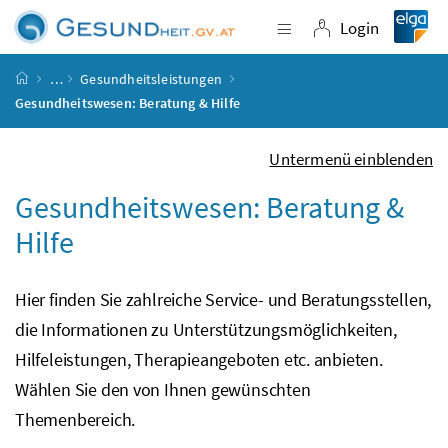
Accesskey
Accesskey
Accesskey
Accesskey
Zum Inhalt
Zum Hauptmenü
Zum Untermenü
Zur Suche
[4]
[1]
[3]
[2]
Login
Navigation einblende
Login
Startseite
…
Gesundheitsleistungen
Gesundheitswesen: Beratung & Hilfe
Untermenü einblenden
Gesundheitswesen: Beratung &
Hilfe
Hier finden Sie zahlreiche Service- und Beratungsstellen,
die Informationen zu Unterstützungsmöglichkeiten,
Hilfeleistungen, Therapieangeboten
etc.
anbieten.
Wählen Sie den von Ihnen gewünschten
Themenbereich.