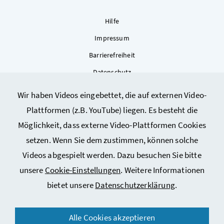
Hilfe
Impressum
Barrierefreiheit
Datenschutz
Kontakt
Wir haben Videos eingebettet, die auf externen Video-
Sitemap
Plattformen (z.B. YouTube) liegen. Es besteht die
Cookie-Einstellungen
Möglichkeit, dass externe Video-Plattformen Cookies
setzen. Wenn Sie dem zustimmen, können solche
Videos abgespielt werden. Dazu besuchen Sie bitte
unsere
Cookie-Einstellungen
. Weitere Informationen
bietet unsere
Datenschutzerklärung
.
© 2026 Bundesministerium für Arbeit, Soziales, Gesundheit,
Alle Cookies akzeptieren