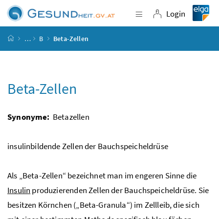
Accesskey
Accesskey
Accesskey
Accesskey
Zum Inhalt
Zum Hauptmenü
Zum Untermenü
Zur Suche
[4]
[1]
[3]
[2]
Login
Navigation einblende
Login
Startseite
…
B
Beta-Zellen
Beta-Zellen
Synonyme:
Betazellen
insulinbildende Zellen der Bauchspeicheldrüse
Als „Beta-Zellen“ bezeichnet man im engeren Sinne die
Insulin
produzierenden Zellen der Bauchspeicheldrüse. Sie
besitzen Körnchen („Beta-Granula“) im Zellleib, die sich