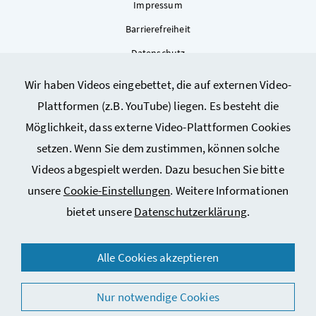
Impressum
Barrierefreiheit
Datenschutz
Kontakt
Wir haben Videos eingebettet, die auf externen Video-
Sitemap
Plattformen (z.B. YouTube) liegen. Es besteht die
Cookie-Einstellungen
Möglichkeit, dass externe Video-Plattformen Cookies
setzen. Wenn Sie dem zustimmen, können solche
Videos abgespielt werden. Dazu besuchen Sie bitte
unsere
Cookie-Einstellungen
. Weitere Informationen
bietet unsere
Datenschutzerklärung
.
© 2026 Bundesministerium für Arbeit, Soziales, Gesundheit,
Alle Cookies akzeptieren
Pflege und Konsumentenschutz
Nur notwendige Cookies