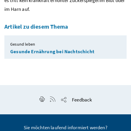
es tritt kein krankhaft erhöhter Zuckerspiegel im Blut oder
im Harn auf.
Artikel zu diesem Thema
Gesund leben
Gesunde Ernährung bei Nachtschicht
Seite drucken
RSS-Feed anzeigen
Feedback
Seite teilen
Sie möchten laufend informiert werden?