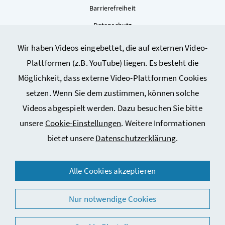
Barrierefreiheit
Datenschutz
Kontakt
Wir haben Videos eingebettet, die auf externen Video-
Sitemap
Plattformen (z.B. YouTube) liegen. Es besteht die
Cookie-Einstellungen
Möglichkeit, dass externe Video-Plattformen Cookies
setzen. Wenn Sie dem zustimmen, können solche
Videos abgespielt werden. Dazu besuchen Sie bitte
unsere
Cookie-Einstellungen
. Weitere Informationen
bietet unsere
Datenschutzerklärung
.
© 2026 Bundesministerium für Arbeit, Soziales, Gesundheit,
Alle Cookies akzeptieren
Pflege und Konsumentenschutz
Nur notwendige Cookies