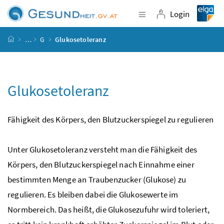
Accesskey
Accesskey
Accesskey
Accesskey
Zum Inhalt
Zum Hauptmenü
Zum Untermenü
Zur Suche
[4]
[1]
[3]
[2]
Login
Navigation einblende
Login
Startseite
…
G
Glukosetoleranz
Glukosetoleranz
Fähigkeit des Körpers, den Blutzuckerspiegel zu regulieren
Unter Glukosetoleranz versteht man die Fähigkeit des
Körpers, den Blutzuckerspiegel nach Einnahme einer
bestimmten Menge an Traubenzucker (Glukose) zu
regulieren. Es bleiben dabei die Glukosewerte im
Normbereich. Das heißt, die Glukosezufuhr wird toleriert,