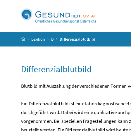
Accesskey
Accesskey
Accesskey
Accesskey
Zum Inhalt
Zum Hauptmenü
Zum Untermenü
Zur Suche
[4]
[1]
[3]
[2]
Startseite
Lexikon
D
Differenzialblutbild
Differenzialblutbild
Blutbild mit Auszählung der verschiedenen Formen 
Ein Differenzialblutbild ist eine labordiagnostische 
durchgeführt wird. Dabei wird eine qualitative und 
vorgenommen. Bei speziellen Fragestellungen kann z
beurteilt werden. Ein Differenzialblutbild wird heut