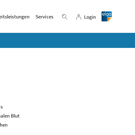
itsleistungen
Services
Login
Suche einblenden
Login
es
alen Blut
chen