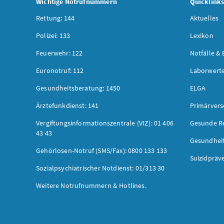
Wichtige Notrufnummern
Quicklink
Rettung: 144
Aktuelles
Polizei: 133
Lexikon
Feuerwehr: 122
Notfälle & 
Euronotruf: 112
Laborwerte
Gesundheitsberatung: 1450
ELGA
Ärztefunkdienst: 141
Primärver
Vergiftungsinformationszentrale (VIZ): 01 406
Gesunde R
43 43
Gesundhei
Gehörlosen-Notruf (SMS/Fax): 0800 133 133
Suizidpräv
Sozialpsychiatrischer Notdienst: 01/313 30
Weitere Notrufnummern & Hotlines.