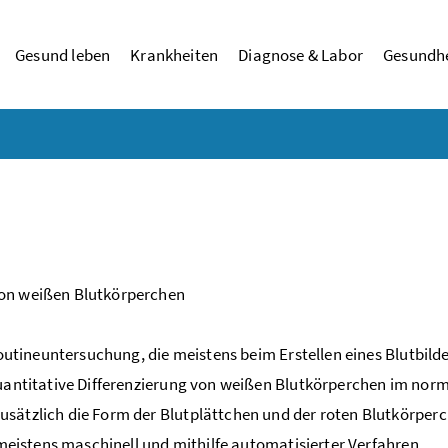
Gesund leben
Krankheiten
Diagnose & Labor
Gesundhe
von weißen Blutkörperchen
Routineuntersuchung, die meistens beim Erstellen eines Blutbild
quantitative Differenzierung von weißen Blutkörperchen im norm
usätzlich die Form der Blutplättchen und der roten Blutkörper
e meistens maschinell und mithilfe automatisierter Verfahren