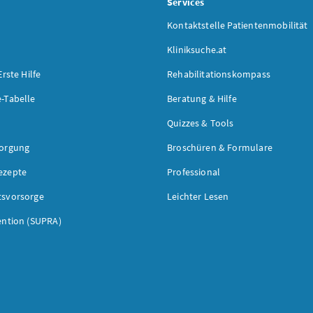
s
Services
Kontaktstelle Patientenmobilität
Kliniksuche.at
Erste Hilfe
Rehabilitationskompass
-Tabelle
Beratung & Hilfe
Quizzes & Tools
sorgung
Broschüren & Formulare
ezepte
Professional
tsvorsorge
Leichter Lesen
ention (SUPRA)