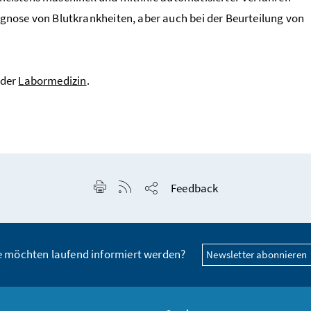
iagnose von Blutkrankheiten, aber auch bei der Beurteilung von
 der
Labormedizin
.
Seite drucken
RSS-Feed anzeigen
Feedback
Seite teilen
e möchten laufend informiert werden?
Newsletter abonnieren