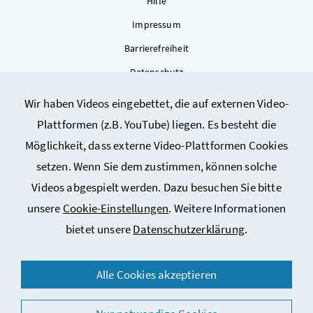
Hilfe
Impressum
Barrierefreiheit
Datenschutz
Kontakt
Wir haben Videos eingebettet, die auf externen Video-
Sitemap
Plattformen (z.B. YouTube) liegen. Es besteht die
Cookie-Einstellungen
Möglichkeit, dass externe Video-Plattformen Cookies
setzen. Wenn Sie dem zustimmen, können solche
Videos abgespielt werden. Dazu besuchen Sie bitte
unsere
Cookie-Einstellungen
. Weitere Informationen
bietet unsere
Datenschutzerklärung
.
© 2026 Bundesministerium für Arbeit, Soziales, Gesundheit,
Alle Cookies akzeptieren
Pflege und Konsumentenschutz