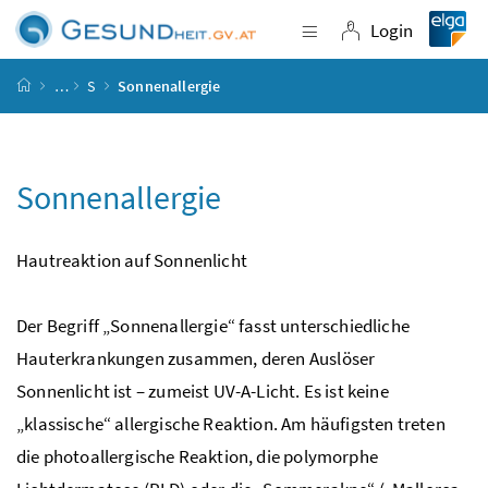
Accesskey
Accesskey
Accesskey
Accesskey
Zum Inhalt
Zum Hauptmenü
Zum Untermenü
Zur Suche
[4]
[1]
[3]
[2]
Login
Navigation einblende
Login
Startseite
…
S
Sonnenallergie
Sonnenallergie
Hautreaktion auf Sonnenlicht
Der Begriff „Sonnenallergie“ fasst unterschiedliche
Hauterkrankungen zusammen, deren Auslöser
Sonnenlicht ist – zumeist UV-A-Licht. Es ist keine
„klassische“ allergische Reaktion. Am häufigsten treten
die photoallergische Reaktion, die polymorphe