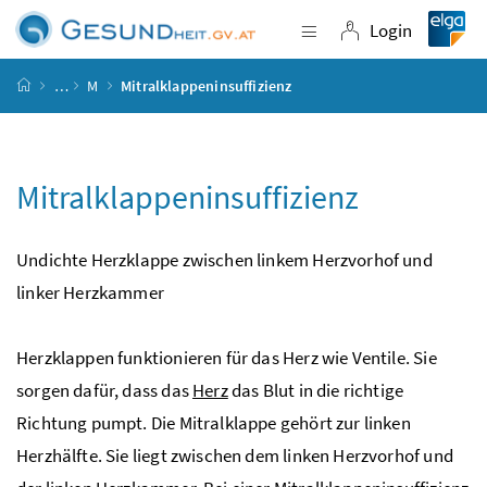
Accesskey
Accesskey
Accesskey
Accesskey
Zum Inhalt
Zum Hauptmenü
Zum Untermenü
Zur Suche
[4]
[1]
[3]
[2]
Login
Navigation einblende
Login
Startseite
…
M
Mitralklappeninsuffizienz
Mitralklappeninsuffizienz
Undichte Herzklappe zwischen linkem Herzvorhof und
linker Herzkammer
Herzklappen funktionieren für das Herz wie Ventile. Sie
sorgen dafür, dass das
Herz
das Blut in die richtige
Richtung pumpt. Die Mitralklappe gehört zur linken
Herzhälfte. Sie liegt zwischen dem linken Herzvorhof und