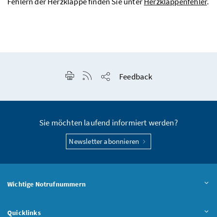
Fehlern der Herzklappe finden Sie unter
Herzklappenfehler
.
Seite drucken
RSS-Feed anzeigen
Feedback
Seite teilen
Sie möchten laufend informiert werden?
Newsletter abonnieren
Wichtige Notrufnummern
Quicklinks