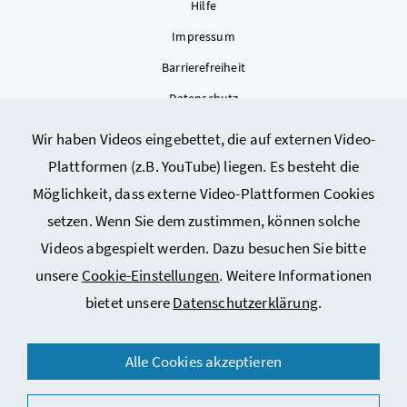
Hilfe
Impressum
Barrierefreiheit
Datenschutz
Kontakt
Wir haben Videos eingebettet, die auf externen Video-
Sitemap
Plattformen (z.B. YouTube) liegen. Es besteht die
Cookie-Einstellungen
Möglichkeit, dass externe Video-Plattformen Cookies
setzen. Wenn Sie dem zustimmen, können solche
Videos abgespielt werden. Dazu besuchen Sie bitte
unsere
Cookie-Einstellungen
. Weitere Informationen
bietet unsere
Datenschutzerklärung
.
© 2026 Bundesministerium für Arbeit, Soziales, Gesundheit,
Alle Cookies akzeptieren
Pflege und Konsumentenschutz