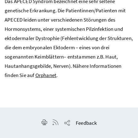
Das APECED Syndrom bezeichnet eine sehr seltene
genetische Erkrankung. Die Patientinnen/Patienten mit
APECED leiden unter verschiedenen Störungen des
Hormonsystems, einer systemischen Pilzinfektion und
ektodermaler Dystrophie (Fehlentwicklung der Strukturen,
die dem embryonalen Ektoderm
–
eines von drei
sogenannten Keimblättern
–
entstammen
z.B.
Haut,
Hautanhangsgebilde, Nerven). Nähere Informationen
finden Sie auf
Orphanet
.
Seite drucken
RSS-Feed anzeigen
Feedback
Seite teilen