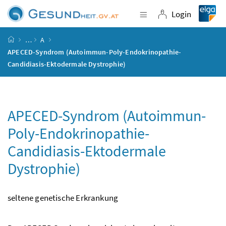
Accesskey
Accesskey
Accesskey
Accesskey
Zum Inhalt
Zum Hauptmenü
Zum Untermenü
Zur Suche
[4]
[1]
[3]
[2]
Login
Navigation einblende
Login
Startseite
…
A
APECED-Syndrom (Autoimmun-Poly-Endokrinopathie-
Candidiasis-Ektodermale Dystrophie)
APECED-Syndrom (Autoimmun-
Poly-Endokrinopathie-
Candidiasis-Ektodermale
Dystrophie)
seltene genetische Erkrankung