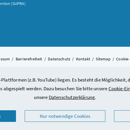
ention (SUPRA)
essum
/
Barrierefreiheit
/
Datenschutz
/
Kontakt
/
Sitemap
/
Cookie-
-Plattformen (z.B. YouTube) liegen. Es besteht die Möglichkeit
© 2026 Bundesministerium für A
s abgespielt werden. Dazu besuchen Sie bitte unsere
Cookie-Ei
unsere
Datenschutzerklärung
.
n
Nur notwendige Cookies