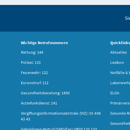
Si
Wichtige Notrufnummern
Quicklink
Rettung: 144
Aktuelles
Polizei: 133
Lexikon
Feuerwehr: 122
Notfälle & 
Euronotruf: 112
Laborwerte
Gesundheitsberatung: 1450
ELGA
Ärztefunkdienst: 141
Primärver
Vergiftungsinformationszentrale (VIZ): 01 406
Gesunde R
43 43
Gesundhei
Gehörlosen-Notruf (SMS/Fax): 0800 133 133