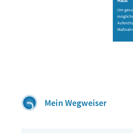
Haut
Um gesu
möglichs
Aufentha
Maßnahm
Mein Wegweiser