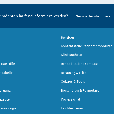
e möchten laufend informiert werden?
Newsletter abonnieren
s
Services
Kontaktstelle Patientenmobilität
Kliniksuche.at
Erste Hilfe
Rehabilitationskompass
-Tabelle
Beratung & Hilfe
Quizzes & Tools
sorgung
Broschüren & Formulare
ezepte
Professional
tsvorsorge
Leichter Lesen