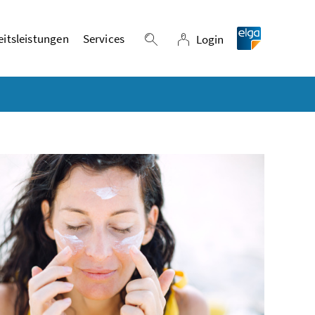
itsleistungen
Services
Login
Suche einblenden
Login