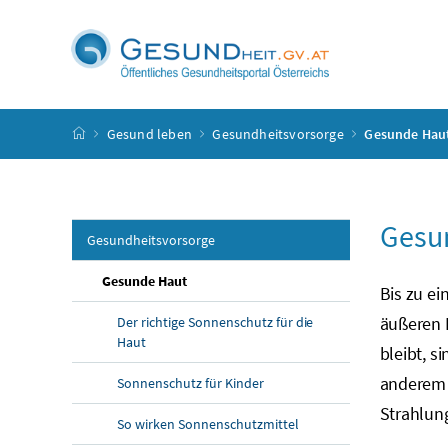
Accesskey
Accesskey
Accesskey
Accesskey
Zum Inhalt
Zum Hauptmenü
Zum Untermenü
Zur Suche
[4]
[1]
[3]
[2]
Startseite
Gesund leben
Gesundheitsvorsorge
Gesunde Hau
Gesu
Gesundheitsvorsorge
Gesunde Haut
Bis zu e
äußeren 
Der richtige Sonnenschutz für die
Haut
bleibt, s
anderem 
Sonnenschutz für Kinder
Strahlun
So wirken Sonnenschutzmittel