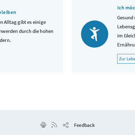
Ich möc
bleiben
Gesund 
n Alltag gibt es einige
Lebensg
chwerden durch die hohen
im Glei
dern.
Ernähru
tze gesund bleiben"
Zur Leb
Seite drucken
RSS-Feed anzeigen
Feedback
Seite teilen