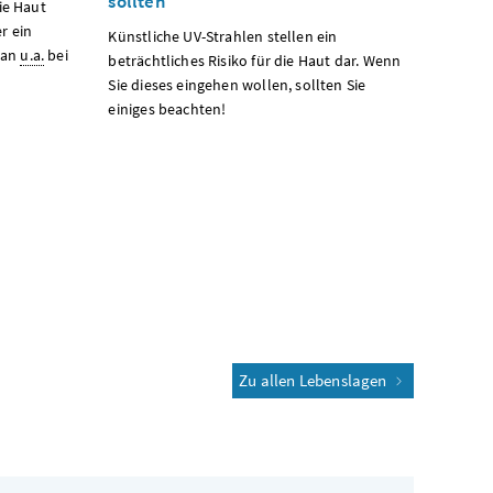
sollten
ie Haut
er ein
Künstliche UV-Strahlen stellen ein
man
u.a.
bei
beträchtliches Risiko für die Haut dar. Wenn
Sie dieses eingehen wollen, sollten Sie
einiges beachten!
Zu allen Lebenslagen