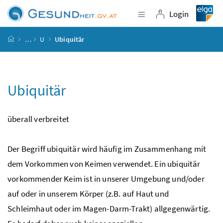
Accesskey
Accesskey
Accesskey
Accesskey
Zum Inhalt
Zum Hauptmenü
Zum Untermenü
Zur Suche
[4]
[1]
[3]
[2]
Login
Navigation einblende
Login
Startseite
…
U
Ubiquitär
Ubiquitär
überall verbreitet
Der Begriff ubiquitär wird häufig im Zusammenhang mit
dem Vorkommen von Keimen verwendet. Ein ubiquitär
vorkommender Keim ist in unserer Umgebung und/oder
auf oder in unserem Körper (
z.B.
auf Haut und
Schleimhaut oder im Magen-Darm-Trakt) allgegenwärtig.