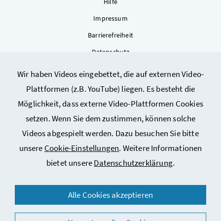
Hilfe
Impressum
Barrierefreiheit
Datenschutz
Kontakt
Wir haben Videos eingebettet, die auf externen Video-
Sitemap
Plattformen (z.B. YouTube) liegen. Es besteht die
Cookie-Einstellungen
Möglichkeit, dass externe Video-Plattformen Cookies
setzen. Wenn Sie dem zustimmen, können solche
Videos abgespielt werden. Dazu besuchen Sie bitte
unsere
Cookie-Einstellungen
. Weitere Informationen
bietet unsere
Datenschutzerklärung
.
© 2026 Bundesministerium für Arbeit, Soziales, Gesundheit,
Alle Cookies akzeptieren
Pflege und Konsumentenschutz