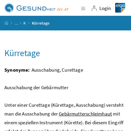
Accesskey
Accesskey
Accesskey
Accesskey
Zum Inhalt
Zum Hauptmenü
Zum Untermenü
Zur Suche
[4]
[1]
[3]
[2]
Login
Navigation einblende
Login
Startseite
…
K
Kürretage
Kürretage
Synonyme:
Ausschabung, Curettage
Ausschabung der Gebärmutter
Unter einer
Curettage
(Kürettage, Ausschabung) versteht
man die Ausschabung der
Gebärmutterschleimhaut
mit
einem speziellen Instrument (Kürette). Bei diesem Eingriff