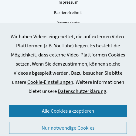
Impressum
Barrierefreiheit
Datenschutz
Kontakt
Wir haben Videos eingebettet, die auf externen Video-
Sitemap
Plattformen (z.B. YouTube) liegen. Es besteht die
Cookie-Einstellungen
Möglichkeit, dass externe Video-Plattformen Cookies
setzen. Wenn Sie dem zustimmen, können solche
Videos abgespielt werden. Dazu besuchen Sie bitte
unsere
Cookie-Einstellungen
. Weitere Informationen
bietet unsere
Datenschutzerklärung
.
© 2026 Bundesministerium für Arbeit, Soziales, Gesundheit,
Alle Cookies akzeptieren
Pflege und Konsumentenschutz
Nur notwendige Cookies