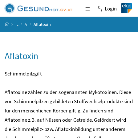
Accesskey
Accesskey
Accesskey
Accesskey
Zum Inhalt
Zum Hauptmenü
Zum Untermenü
Zur Suche
[4]
[1]
[3]
[2]
Login
Navigation einblende
Login
Startseite
…
A
Aflatoxin
Aflatoxin
Schimmelpilzgift
Aflatoxine zählen zu den sogenannten Mykotoxinen. Diese
von Schimmelpilzen gebildeten Stoffwechselprodukte sind
für den menschlichen Körper giftig. Zu finden sind
Aflatoxine
z.B.
auf Nüssen oder Getreide. Gefördert wird
die Schimmelpilz-
bzw.
Aflatoxinbildung unter anderem