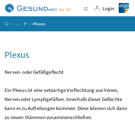
Accesskey
Accesskey
Accesskey
Accesskey
Zum Inhalt
Zum Hauptmenü
Zum Untermenü
Zur Suche
[4]
[1]
[3]
[2]
Login
Navigation einblende
Login
Startseite
…
P
Plexus
Plexus
Nerven- oder Gefäßgeflecht
Ein Plexus ist eine netzartige Verflechtung aus Venen,
Nerven oder Lymphgefäßen. Innerhalb dieser Geflechte
kann es zu Aufteilungen kommen. Diese können sich dann
zu neuen Stämmen zusammenschließen.