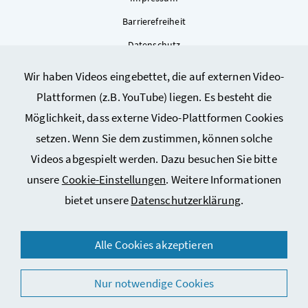
Barrierefreiheit
Datenschutz
Kontakt
Wir haben Videos eingebettet, die auf externen Video-
Sitemap
Plattformen (z.B. YouTube) liegen. Es besteht die
Cookie-Einstellungen
Möglichkeit, dass externe Video-Plattformen Cookies
setzen. Wenn Sie dem zustimmen, können solche
Videos abgespielt werden. Dazu besuchen Sie bitte
unsere
Cookie-Einstellungen
. Weitere Informationen
bietet unsere
Datenschutzerklärung
.
© 2026 Bundesministerium für Arbeit, Soziales, Gesundheit,
Alle Cookies akzeptieren
Pflege und Konsumentenschutz
Nur notwendige Cookies