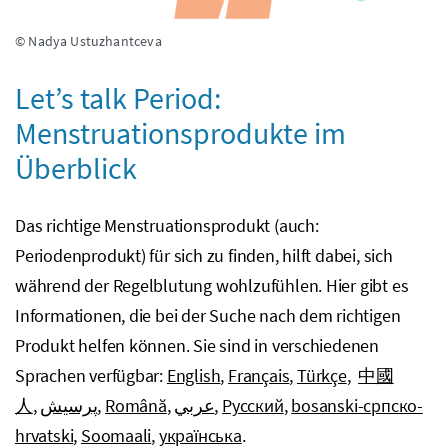
© Nadya Ustuzhantceva
Let’s talk Period:
Menstruationsprodukte im
Überblick
Das richtige Menstruationsprodukt (auch:
Periodenprodukt) für sich zu finden, hilft dabei, sich
während der Regelblutung wohlzufühlen. Hier gibt es
Informationen, die bei der Suche nach dem richtigen
Produkt helfen können. Sie sind in verschiedenen
Sprachen verfügbar:
English
,
Français
,
Türkçe
,
中國
人
,
پرسیش
,
Română
,
عربي
,
Русский
,
bosanski-српско-
hrvatski
,
Soomaali
,
українська
.