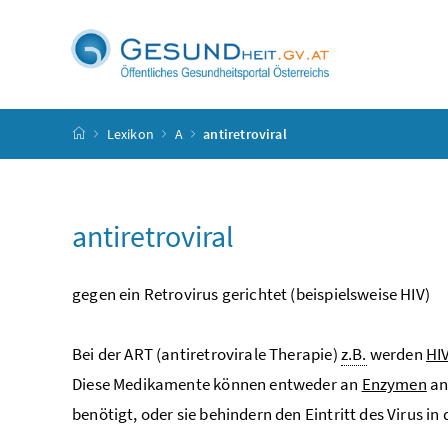
Accesskey
Accesskey
Accesskey
Accesskey
Zum Inhalt
Zum Hauptmenü
Zum Untermenü
Zur Suche
[4]
[1]
[3]
[2]
Startseite
Lexikon
A
antiretroviral
antiretroviral
gegen ein Retrovirus gerichtet (beispielsweise HIV)
Bei der ART (antiretrovirale Therapie)
z.B.
werden
HI
Diese Medikamente können entweder an
Enzymen
an
benötigt, oder sie behindern den Eintritt des Virus in