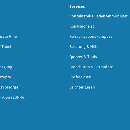
s
Services
Kontaktstelle Patientenmobilität
Kliniksuche.at
Erste Hilfe
Rehabilitationskompass
-Tabelle
Beratung & Hilfe
Quizzes & Tools
sorgung
Broschüren & Formulare
ezepte
Professional
tsvorsorge
Leichter Lesen
ention (SUPRA)