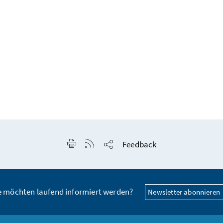
Seite drucken
RSS-Feed anzeigen
Feedback
Seite teilen
e möchten laufend informiert werden?
Newsletter abonnieren