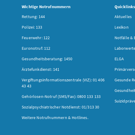
Wichtige Notrufnummern
Quicklink
Rettung: 144
Aktuelles
Polizei: 133
Lexikon
Feuerwehr: 122
Notfälle & 
Euronotruf: 112
Laborwerte
Gesundheitsberatung: 1450
ELGA
Ärztefunkdienst: 141
Primärver
Vergiftungsinformationszentrale (VIZ): 01 406
Gesunde R
43 43
Gesundhei
Gehörlosen-Notruf (SMS/Fax): 0800 133 133
Suizidpräv
Sozialpsychiatrischer Notdienst: 01/313 30
Weitere Notrufnummern & Hotlines.