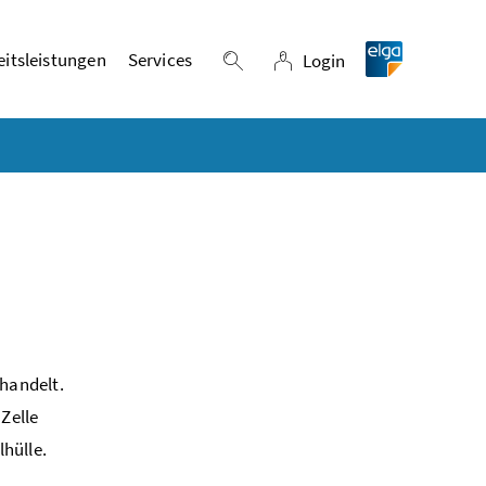
itsleistungen
Services
Login
Suche einblenden
Login
ehandelt.
Zelle
hülle.